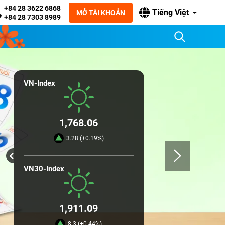
+84 28 3622 6868
Tiếng Việt
MỞ TÀI KHOẢN
+84 28 7303 8989
VN-Index
1,768.06
3.28 (+0.19%)
VN30-Index
1,911.09
8.3 (+0.44%)