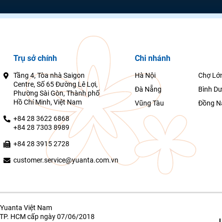
Trụ sở chính
Chi nhánh
Tầng 4, Tòa nhà Saigon
Hà Nội
Chợ Lớ
Centre, Số 65 Đường Lê Lợi,
Đà Nẵng
Bình D
Phường Sài Gòn, Thành phố
Hồ Chí Minh, Việt Nam
Vũng Tàu
Đồng N
+84 28 3622 6868
+84 28 7303 8989
+84 28 3915 2728
customer.service@yuanta.com.vn
Yuanta Việt Nam
g TP. HCM cấp ngày 07/06/2018