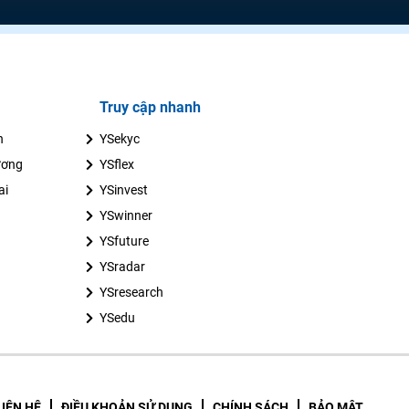
Truy cập nhanh
n
YSekyc
ương
YSflex
ai
YSinvest
YSwinner
YSfuture
YSradar
YSresearch
YSedu
LIÊN HỆ
ĐIỀU KHOẢN SỬ DỤNG
CHÍNH SÁCH
BẢO MẬT