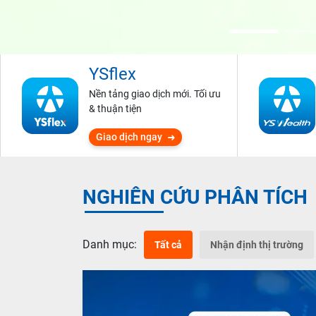
YSflex
Nền tảng giao dịch mới. Tối ưu
& thuận tiện
Giao dịch ngay
NGHIÊN CỨU PHÂN TÍCH
Danh mục:
Tất cả
Nhận định thị trường