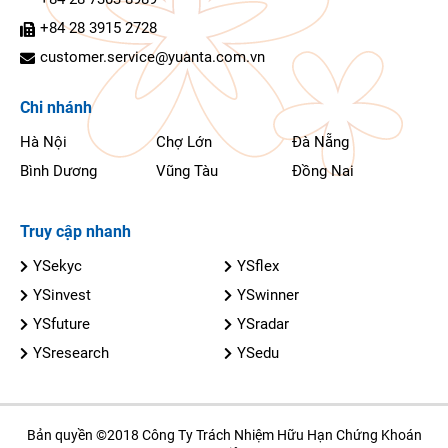
+84 28 3915 2728
customer.service@yuanta.com.vn
Chi nhánh
Hà Nội
Chợ Lớn
Đà Nẵng
Bình Dương
Vũng Tàu
Đồng Nai
Truy cập nhanh
YSekyc
YSflex
YSinvest
YSwinner
YSfuture
YSradar
YSresearch
YSedu
Bản quyền ©2018 Công Ty Trách Nhiệm Hữu Hạn Chứng Khoán