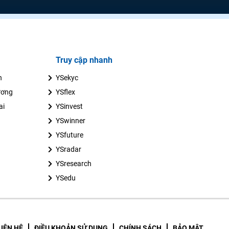
Truy cập nhanh
n
YSekyc
ương
YSflex
ai
YSinvest
YSwinner
YSfuture
YSradar
YSresearch
YSedu
LIÊN HỆ
ĐIỀU KHOẢN SỬ DỤNG
CHÍNH SÁCH
BẢO MẬT