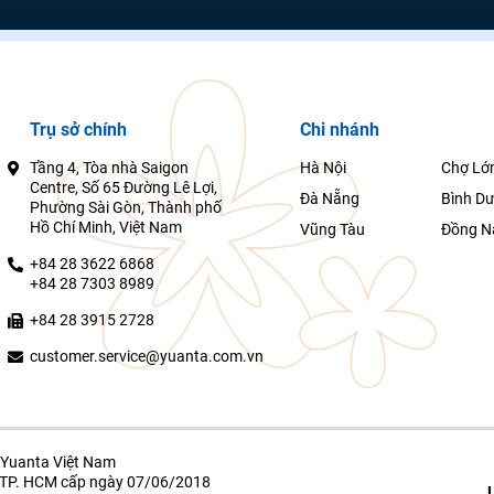
Trụ sở chính
Chi nhánh
Tầng 4, Tòa nhà Saigon
Hà Nội
Chợ Lớ
Centre, Số 65 Đường Lê Lợi,
Đà Nẵng
Bình D
Phường Sài Gòn, Thành phố
Hồ Chí Minh, Việt Nam
Vũng Tàu
Đồng N
+84 28 3622 6868
+84 28 7303 8989
+84 28 3915 2728
customer.service@yuanta.com.vn
Yuanta Việt Nam
g TP. HCM cấp ngày 07/06/2018