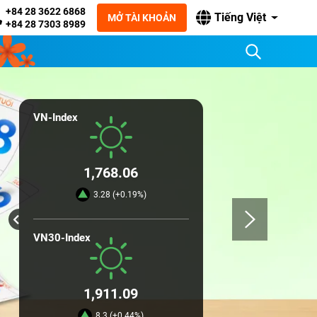
+84 28 3622 6868
Tiếng Việt
MỞ TÀI KHOẢN
+84 28 7303 8989
VN-Index
1,768.06
3.28 (+0.19%)
VN30-Index
1,911.09
8.3 (+0.44%)