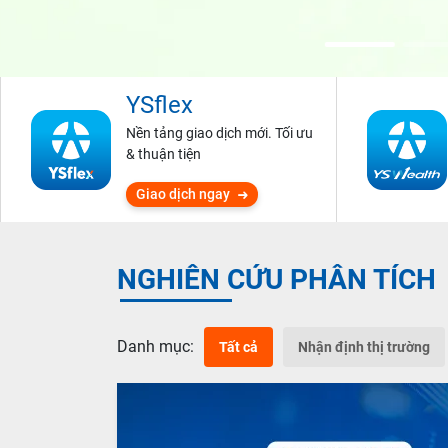
YSflex
Nền tảng giao dịch mới. Tối ưu
& thuận tiện
Giao dịch ngay
NGHIÊN CỨU PHÂN TÍCH
Danh mục:
Tất cả
Nhận định thị trường