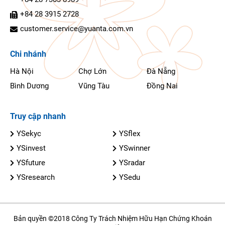
+84 28 3915 2728
customer.service@yuanta.com.vn
Chi nhánh
Hà Nội
Chợ Lớn
Đà Nẵng
Bình Dương
Vũng Tàu
Đồng Nai
Truy cập nhanh
YSekyc
YSflex
YSinvest
YSwinner
YSfuture
YSradar
YSresearch
YSedu
Bản quyền ©2018 Công Ty Trách Nhiệm Hữu Hạn Chứng Khoán