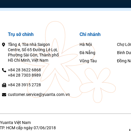
Trụ sở chính
Chi nhánh
Tầng 4, Tòa nhà Saigon
Hà Nội
Chợ Lớ
Centre, Số 65 Đường Lê Lợi,
Đà Nẵng
Bình D
Phường Sài Gòn, Thành phố
Hồ Chí Minh, Việt Nam
Vũng Tàu
Đồng N
+84 28 3622 6868
+84 28 7303 8989
+84 28 3915 2728
customer.service@yuanta.com.vn
Yuanta Việt Nam
g TP. HCM cấp ngày 07/06/2018