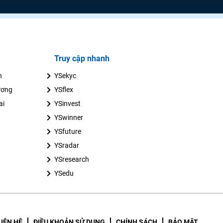
Truy cập nhanh
n
YSekyc
ương
YSflex
ai
YSinvest
YSwinner
YSfuture
YSradar
YSresearch
YSedu
LIÊN HỆ
ĐIỀU KHOẢN SỬ DỤNG
CHÍNH SÁCH
BẢO MẬT