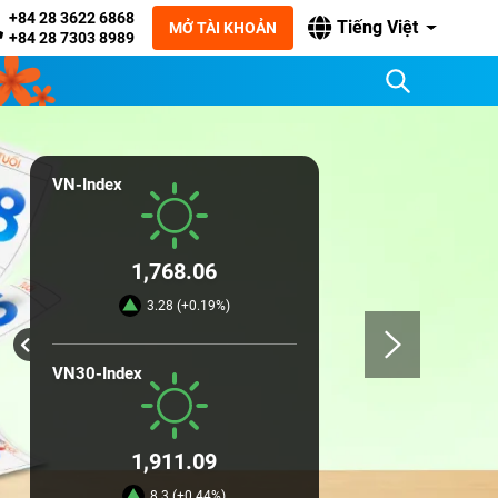
+84 28 3622 6868
Tiếng Việt
MỞ TÀI KHOẢN
+84 28 7303 8989
VN-Index
1,768.06
3.28 (+0.19%)
VN30-Index
1,911.09
8.3 (+0.44%)