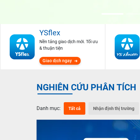
YSflex
Nền tảng giao dịch mới. Tối ưu
& thuận tiện
Giao dịch ngay
NGHIÊN CỨU PHÂN TÍCH
Danh mục:
Tất cả
Nhận định thị trường