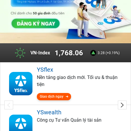
1,768.06
VN-Index
3.28 (+0.19%)
YSflex
Nền tảng giao dịch mới. Tối ưu & thuận
tiện
Giao dịch ngay
YSwealth
Công cụ Tư vấn Quản lý tài sản