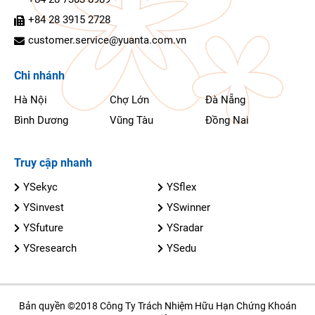
+84 28 3915 2728
customer.service@yuanta.com.vn
Chi nhánh
Hà Nội
Chợ Lớn
Đà Nẵng
Bình Dương
Vũng Tàu
Đồng Nai
Truy cập nhanh
YSekyc
YSflex
YSinvest
YSwinner
YSfuture
YSradar
YSresearch
YSedu
Bản quyền ©2018 Công Ty Trách Nhiệm Hữu Hạn Chứng Khoán