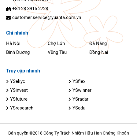
+84 28 3915 2728
customer.service@yuanta.com.vn
Chi nhánh
Hà Nội
Chợ Lớn
Đà Nẵng
Bình Dương
Vũng Tàu
Đồng Nai
Truy cập nhanh
YSekyc
YSflex
YSinvest
YSwinner
YSfuture
YSradar
YSresearch
YSedu
Bản quyền ©2018 Công Ty Trách Nhiệm Hữu Hạn Chứng Khoán