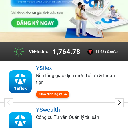
1,764.78
VN-Index
-11.68 (-0.66%)
YSflex
Nền tảng giao dịch mới. Tối ưu & thuận
tiện
Giao dịch ngay
YSwealth
Công cụ Tư vấn Quản lý tài sản