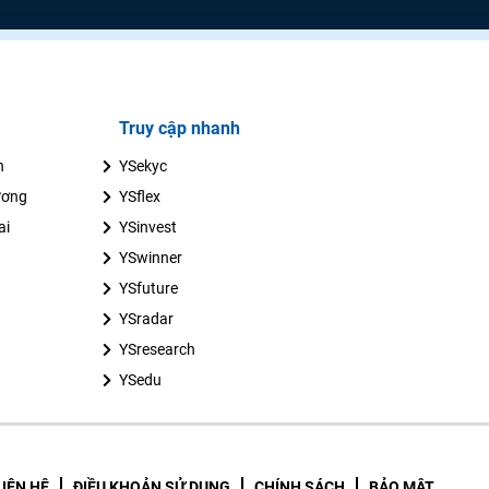
Truy cập nhanh
n
YSekyc
ương
YSflex
ai
YSinvest
YSwinner
YSfuture
YSradar
YSresearch
YSedu
LIÊN HỆ
ĐIỀU KHOẢN SỬ DỤNG
CHÍNH SÁCH
BẢO MẬT