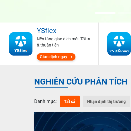
YSflex
Nền tảng giao dịch mới. Tối ưu
& thuận tiện
Giao dịch ngay
NGHIÊN CỨU PHÂN TÍCH
Danh mục:
Tất cả
Nhận định thị trường