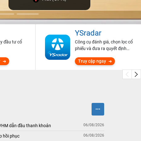
YSradar
ũy đầu tư cổ
Công cụ đánh giá, chọn lọc cổ
phiếu và đưa ra quyết định
đầu tư.
y
Truy cập ngay
06/08/2026
 VHM dẫn đầu thanh khoản
06/08/2026
p hồi phục