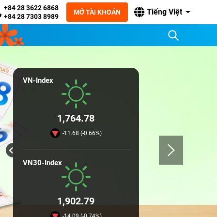
+84 28 3622 6868
Tiếng Việt
MỞ TÀI KHOẢN
+84 28 7303 8989
VN-Index
1,764.78
-11.68 (-0.66%)
VN30-Index
1,902.79
-14.09 (-0.74%)