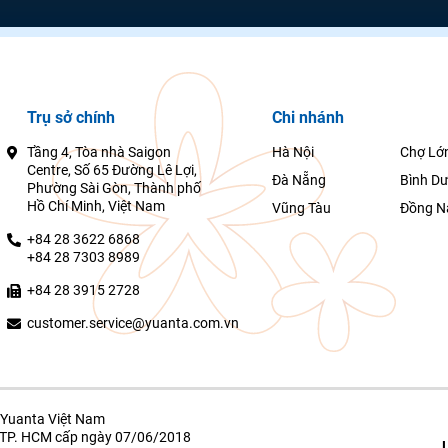
Trụ sở chính
Chi nhánh
Tầng 4, Tòa nhà Saigon
Hà Nội
Chợ Lớ
Centre, Số 65 Đường Lê Lợi,
Đà Nẵng
Bình D
Phường Sài Gòn, Thành phố
Hồ Chí Minh, Việt Nam
Vũng Tàu
Đồng N
+84 28 3622 6868
+84 28 7303 8989
+84 28 3915 2728
customer.service@yuanta.com.vn
Yuanta Việt Nam
g TP. HCM cấp ngày 07/06/2018