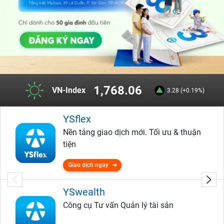
1,768.06
VN-Index
3.28 (+0.19%)
YSflex
Nền tảng giao dịch mới. Tối ưu & thuận
tiện
Giao dịch ngay
YSwealth
Công cụ Tư vấn Quản lý tài sản