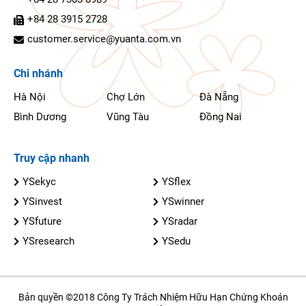
+84 28 3915 2728
customer.service@yuanta.com.vn
Chi nhánh
Hà Nội
Chợ Lớn
Đà Nẵng
Bình Dương
Vũng Tàu
Đồng Nai
Truy cập nhanh
YSekyc
YSflex
YSinvest
YSwinner
YSfuture
YSradar
YSresearch
YSedu
Bản quyền ©2018 Công Ty Trách Nhiệm Hữu Hạn Chứng Khoán