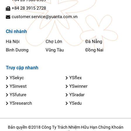
+84 28 3915 2728
customer.service@yuanta.com.vn
Chi nhánh
Hà Nội
Chợ Lớn
Đà Nẵng
Bình Dương
Vũng Tàu
Đồng Nai
Truy cập nhanh
YSekyc
YSflex
YSinvest
YSwinner
YSfuture
YSradar
YSresearch
YSedu
Bản quyền ©2018 Công Ty Trách Nhiệm Hữu Hạn Chứng Khoán