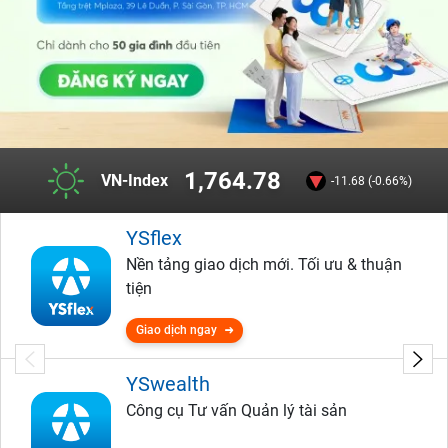
1,764.78
VN-Index
-11.68 (-0.66%)
YSflex
Nền tảng giao dịch mới. Tối ưu & thuận
tiện
Giao dịch ngay
YSwealth
Công cụ Tư vấn Quản lý tài sản