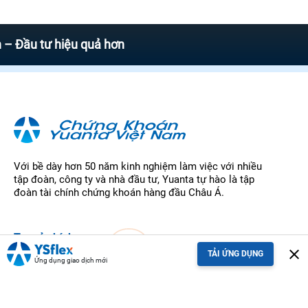
 tư hiệu quả hơn
Với bề dày hơn 50 năm kinh nghiệm làm việc với nhiều
tập đoàn, công ty và nhà đầu tư, Yuanta tự hào là tập
đoàn tài chính chứng khoán hàng đầu Châu Á.
Trụ sở chính
close
TẢI ỨNG DỤNG
Tầng 4, Tòa nhà Saigon Centre, Số 65 Đường Lê Lợi,
Ứng dụng giao dịch mới
Phường Sài Gòn, Thành phố Hồ Chí Minh, Việt Nam
+84 28 3622 6868
+84 28 7303 8989