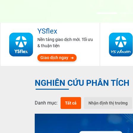
YSflex
Nền tảng giao dịch mới. Tối ưu
& thuận tiện
Giao dịch ngay
NGHIÊN CỨU PHÂN TÍCH
Danh mục:
Tất cả
Nhận định thị trường