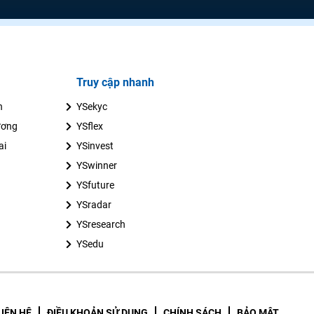
Truy cập nhanh
n
YSekyc
ương
YSflex
ai
YSinvest
YSwinner
YSfuture
YSradar
YSresearch
YSedu
LIÊN HỆ
ĐIỀU KHOẢN SỬ DỤNG
CHÍNH SÁCH
BẢO MẬT