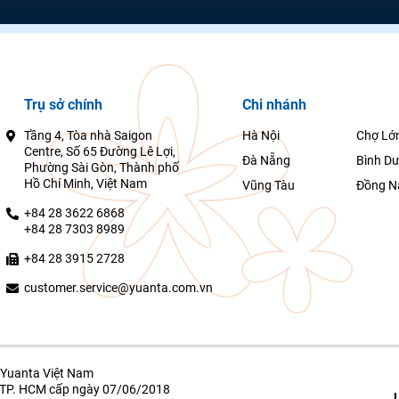
Trụ sở chính
Chi nhánh
Tầng 4, Tòa nhà Saigon
Hà Nội
Chợ Lớ
Centre, Số 65 Đường Lê Lợi,
Đà Nẵng
Bình D
Phường Sài Gòn, Thành phố
Hồ Chí Minh, Việt Nam
Vũng Tàu
Đồng N
+84 28 3622 6868
+84 28 7303 8989
+84 28 3915 2728
customer.service@yuanta.com.vn
Yuanta Việt Nam
g TP. HCM cấp ngày 07/06/2018