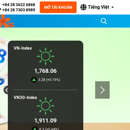
+84 28 3622 6868
Tiếng Việt
MỞ TÀI KHOẢN
+84 28 7303 8989
VN-Index
1,768.06
3.28 (+0.19%)
VN30-Index
1,911.09
8.3 (+0.44%)