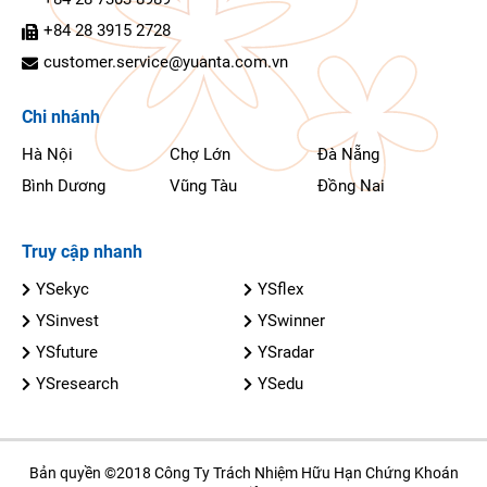
+84 28 3915 2728
customer.service@yuanta.com.vn
Chi nhánh
Hà Nội
Chợ Lớn
Đà Nẵng
Bình Dương
Vũng Tàu
Đồng Nai
Truy cập nhanh
YSekyc
YSflex
YSinvest
YSwinner
YSfuture
YSradar
YSresearch
YSedu
Bản quyền ©2018 Công Ty Trách Nhiệm Hữu Hạn Chứng Khoán