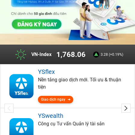
1,768.06
VN-Index
3.28 (+0.19%)
YSflex
Nền tảng giao dịch mới. Tối ưu & thuận
tiện
Giao dịch ngay
YSwealth
Công cụ Tư vấn Quản lý tài sản