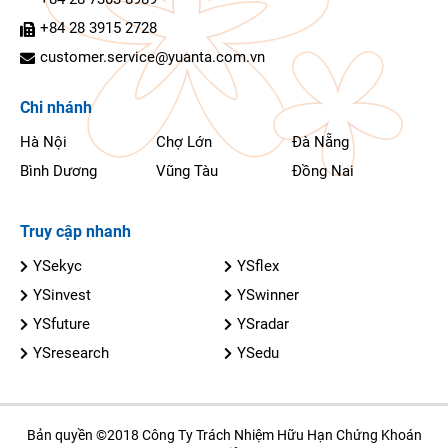
+84 28 3915 2728
customer.service@yuanta.com.vn
Chi nhánh
Hà Nội
Chợ Lớn
Đà Nẵng
Bình Dương
Vũng Tàu
Đồng Nai
Truy cập nhanh
YSekyc
YSflex
YSinvest
YSwinner
YSfuture
YSradar
YSresearch
YSedu
Bản quyền ©2018 Công Ty Trách Nhiệm Hữu Hạn Chứng Khoán