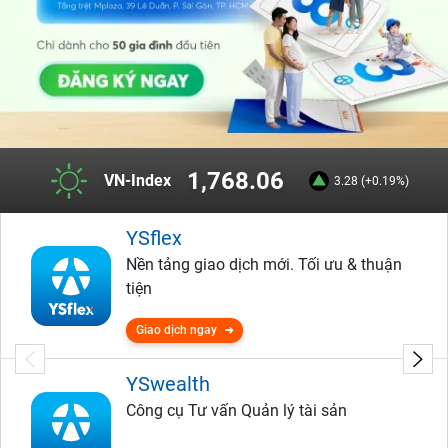
1,768.06
VN-Index
3.28 (+0.19%)
YSflex
Nền tảng giao dịch mới. Tối ưu & thuận
tiện
Giao dịch ngay
YSwealth
Công cụ Tư vấn Quản lý tài sản