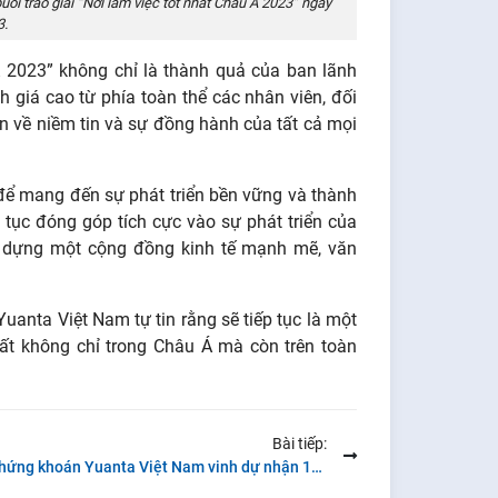
ổi trao giải “Nơi làm việc tốt nhất Châu Á 2023” ngày
3.
Á 2023” không chỉ là thành quả của ban lãnh
giá cao từ phía toàn thể các nhân viên, đối
n về niềm tin và sự đồng hành của tất cả mọi
 để mang đến sự phát triển bền vững và thành
p tục đóng góp tích cực vào sự phát triển của
y dựng một cộng đồng kinh tế mạnh mẽ, văn
uanta Việt Nam tự tin rằng sẽ tiếp tục là một
ất không chỉ trong Châu Á mà còn trên toàn
Bài tiếp:
Chứng khoán Yuanta Việt Nam vinh dự nhận 11 giải thưởng tại Asiamoney Brokers Poll 2023