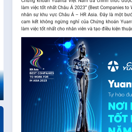
Chứng khoán Yuanta Việt Nam đã chính thức được 
làm việc tốt nhất Châu Á 2023” (Best Companies to W
nhân sự khu vực Châu Á – HR Asia. Đây là một bướ
cam kết không ngừng nghỉ của Chứng khoán Yuant
làm việc tốt nhất cho nhân viên và tạo điều kiện thuậ