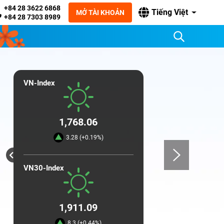
+84 28 3622 6868
Tiếng Việt
MỞ TÀI KHOẢN
+84 28 7303 8989
VN-Index
1,768.06
3.28 (+0.19%)
VN30-Index
1,911.09
8.3 (+0.44%)