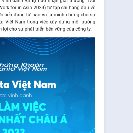
vinh danh và tự hào nhận giải thưởng “Nơi
ork for in Asia 2023) từ tạp chí hàng đầu về
c tiến đáng tự hào và là minh chứng cho sự
a Việt Nam trong việc xây dựng môi trường
n lợi cho sự phát triển bền vững của công ty.