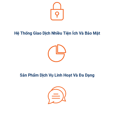
Hệ Thống Giao Dịch Nhiều Tiện Ích Và Bảo Mật
Sản Phẩm Dịch Vụ Linh Hoạt Và Đa Dạng