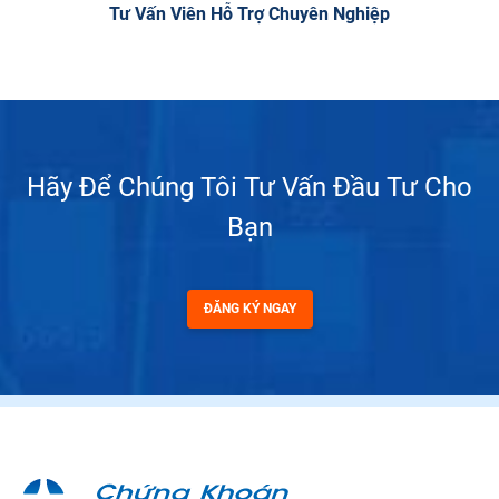
Tư Vấn Viên Hỗ Trợ Chuyên Nghiệp
Hãy Để Chúng Tôi Tư Vấn Đầu Tư Cho
Bạn
ĐĂNG KÝ NGAY