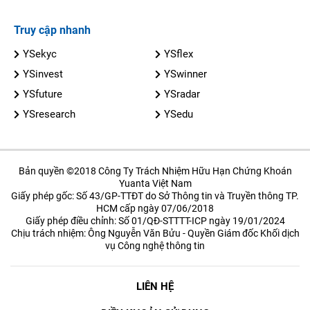
Truy cập nhanh
YSekyc
YSflex
YSinvest
YSwinner
YSfuture
YSradar
YSresearch
YSedu
Bản quyền ©2018 Công Ty Trách Nhiệm Hữu Hạn Chứng Khoán
Yuanta Việt Nam
Giấy phép gốc: Số 43/GP-TTĐT do Sở Thông tin và Truyền thông TP.
HCM cấp ngày 07/06/2018
Giấy phép điều chỉnh: Số 01/QĐ-STTTT-ICP ngày 19/01/2024
Chịu trách nhiệm: Ông Nguyễn Văn Bửu - Quyền Giám đốc Khối dịch
vụ Công nghệ thông tin
LIÊN HỆ