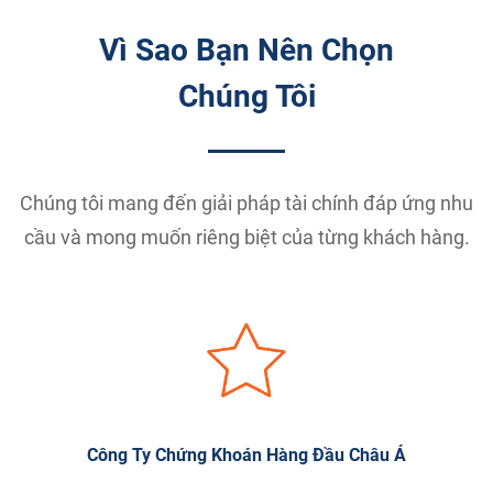
Vì Sao Bạn Nên Chọn
Chúng Tôi
Chúng tôi mang đến giải pháp tài chính đáp ứng nhu
cầu và mong muốn riêng biệt của từng khách hàng.
Công Ty Chứng Khoán Hàng Đầu Châu Á