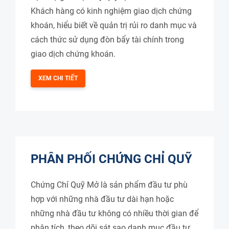
Khách hàng có kinh nghiệm giao dịch chứng
khoán, hiểu biết về quản trị rủi ro danh mục và
cách thức sử dụng đòn bẩy tài chính trong
giao dịch chứng khoán.
XEM CHI TIẾT
PHÂN PHỐI CHỨNG CHỈ QUỸ
Chứng Chỉ Quỹ Mở là sản phẩm đầu tư phù
hợp với những nhà đầu tư dài hạn hoặc
những nhà đầu tư không có nhiều thời gian để
phân tích, theo dõi sát sao danh mục đầu tư