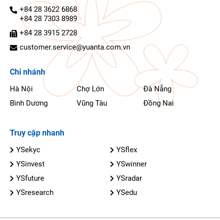
+84 28 3622 6868
+84 28 7303 8989
+84 28 3915 2728
customer.service@yuanta.com.vn
Chi nhánh
Hà Nội
Chợ Lớn
Đà Nẵng
Bình Dương
Vũng Tàu
Đồng Nai
Truy cập nhanh
YSekyc
YSflex
YSinvest
YSwinner
YSfuture
YSradar
YSresearch
YSedu