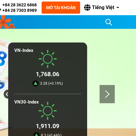
+84 28 3622 6868
Tiếng Việt
MỞ TÀI KHOẢN
+84 28 7303 8989
VN-Index
1,768.06
3.28 (+0.19%)
VN30-Index
1,911.09
8.3 (+0.44%)