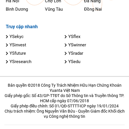
Hà Nội
Chợ Lớn
Đà Nẵng
Bình Dương
Vũng Tàu
Đồng Nai
Truy cập nhanh
YSekyc
YSflex
YSinvest
YSwinner
YSfuture
YSradar
YSresearch
YSedu
Bản quyền ©2018 Công Ty Trách Nhiệm Hữu Hạn Chứng Khoán
Yuanta Việt Nam
Giấy phép gốc: Số 43/GP-TTĐT do Sở Thông tin và Truyền thông TP.
HCM cấp ngày 07/06/2018
Giấy phép điều chỉnh: Số 01/QĐ-STTTT-ICP ngày 19/01/2024
Chịu trách nhiệm: Ông Nguyễn Văn Bửu - Quyền Giám đốc Khối dịch
vụ Công nghệ thông tin