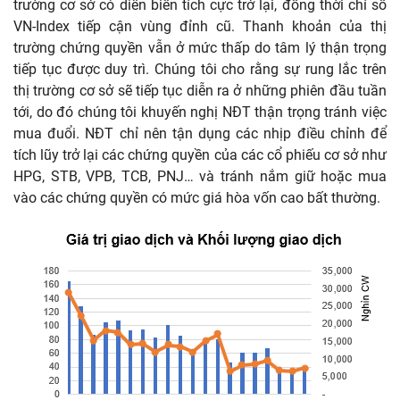
trường cơ sở có diễn biến tích cực trở lại, đồng thời chỉ số
VN-Index tiếp cận vùng đỉnh cũ. Thanh khoản của thị
trường chứng quyền vẫn ở mức thấp do tâm lý thận trọng
tiếp tục được duy trì. Chúng tôi cho rằng sự rung lắc trên
thị trường cơ sở sẽ tiếp tục diễn ra ở những phiên đầu tuần
tới, do đó chúng tôi khuyến nghị NĐT thận trọng tránh việc
mua đuổi. NĐT chỉ nên tận dụng các nhịp điều chỉnh để
tích lũy trở lại các chứng quyền của các cổ phiếu cơ sở như
HPG, STB, VPB, TCB, PNJ… và tránh nắm giữ hoặc mua
vào các chứng quyền có mức giá hòa vốn cao bất thường.