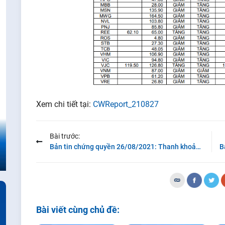
Xem chi tiết tại:
CWReport_210827
Bài trước:
Bản tin chứng quyền 26/08/2021: Thanh khoản tiếp tục lao dốc
Bài viết cùng chủ đề: