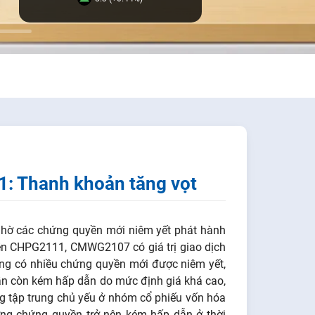
1: Thanh khoản tăng vọt
nhờ các chứng quyền mới niêm yết phát hành
yền CHPG2111, CMWG2107 có giá trị giao dịch
rường có nhiều chứng quyền mới được niêm yết,
ẫn còn kém hấp dẫn do mức định giá khá cao,
ang tập trung chủ yếu ở nhóm cổ phiếu vốn hóa
ờng chứng quyền trở nên kém hấp dẫn ở thời