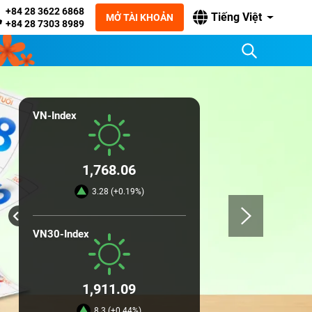
+84 28 3622 6868
Tiếng Việt
MỞ TÀI KHOẢN
+84 28 7303 8989
VN-Index
1,768.06
3.28 (+0.19%)
VN30-Index
1,911.09
8.3 (+0.44%)