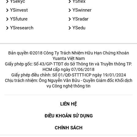
YSekyc
YSflex
YSinvest
YSwinner
YSfuture
YSradar
YSresearch
YSedu
Bản quyền ©2018 Công Ty Trách Nhiệm Hữu Hạn Chứng Khoán
Yuanta Việt Nam
Giấy phép gốc: Số 43/GP-TTĐT do Sở Thông tin và Truyền thông TP.
HCM cấp ngày 07/06/2018
Giấy phép điều chỉnh: Số 01/QĐ-STTTT-ICP ngày 19/01/2024
Chịu trách nhiệm: Ông Nguyễn Văn Bửu - Quyền Giám đốc Khối dịch
vụ Công nghệ thông tin
LIÊN HỆ
ĐIỀU KHOẢN SỬ DỤNG
CHÍNH SÁCH