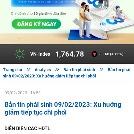
1,764.78
VN-Index
-11.68 (-0.66%)



Trang chủ
Analysis
Bản tin phái sinh
Bản tin phái
sinh 09/02/2023: Xu hướng giảm tiếp tục chi phối
09/02/2023 - 16:56
Bản tin phái sinh 09/02/2023: Xu hướng
giảm tiếp tục chi phối
DIỄN BIẾN CÁC HĐTL