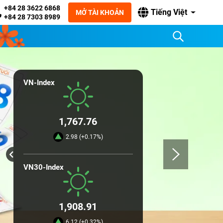
+84 28 3622 6868
Tiếng Việt
MỞ TÀI KHOẢN
+84 28 7303 8989
VN-Index
1,767.76
2.98 (+0.17%)
VN30-Index
1,908.91
6.12 (+0.32%)