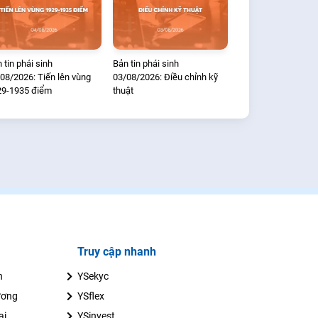
 tin phái sinh
Bản tin phái sinh
08/2026: Tiến lên vùng
03/08/2026: Điều chỉnh kỹ
29-1935 điểm
thuật
Truy cập nhanh
n
YSekyc
ương
YSflex
ai
YSinvest