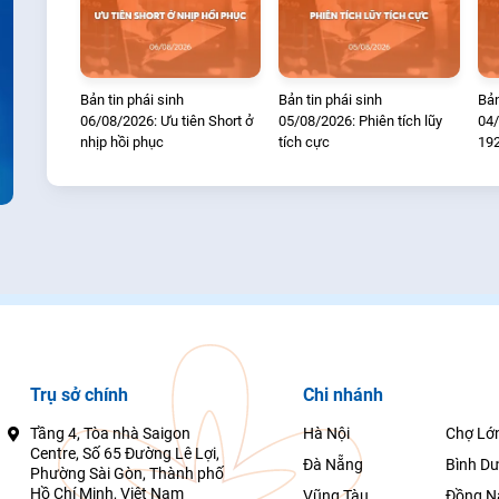
Bản tin phái sinh
Bản tin phái sinh
Bản
06/08/2026: Ưu tiên Short ở
05/08/2026: Phiên tích lũy
04/
nhịp hồi phục
tích cực
19
Trụ sở chính
Chi nhánh
Tầng 4, Tòa nhà Saigon
Hà Nội
Chợ Lớ
Centre, Số 65 Đường Lê Lợi,
Đà Nẵng
Bình D
Phường Sài Gòn, Thành phố
Hồ Chí Minh, Việt Nam
Vũng Tàu
Đồng N