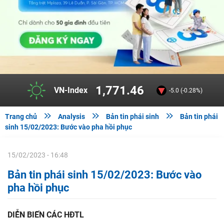
1,771.46
VN-Index
-5.0 (-0.28%)



Trang chủ
Analysis
Bản tin phái sinh
Bản tin phái
sinh 15/02/2023: Bước vào pha hồi phục
15/02/2023 - 16:48
Bản tin phái sinh 15/02/2023: Bước vào
pha hồi phục
DIỄN BIẾN CÁC HĐTL