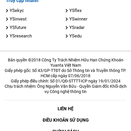
Truy cập nhanh
YSekyc
YSflex
YSinvest
YSwinner
YSfuture
YSradar
YSresearch
YSedu
Bản quyền ©2018 Công Ty Trách Nhiệm Hữu Hạn Chứng Khoán
Yuanta Việt Nam
Giấy phép gốc: Số 43/GP-TTĐT do Sở Thông tin và Truyền thông TP.
HCM cấp ngày 07/06/2018
Giấy phép điều chỉnh: Số 01/QĐ-STTTT-ICP ngày 19/01/2024
Chịu trách nhiệm: Ông Nguyễn Văn Bửu - Quyền Giám đốc Khối dịch
vụ Công nghệ thông tin
LIÊN HỆ
ĐIỀU KHOẢN SỬ DỤNG