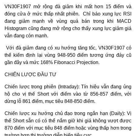
VN30F1907 mở rộng đà giảm khi mất hơn 15 điểm và
đóng cửa ở mức thấp nhất phiên.
Chỉ báo xung lực RSI
đang giảm mạnh về vùng quá bán trong khi MACD
Histogram cũng đang mở rộng cho thấy xung lực giảm giá
vẫn đang còn mạnh.
Với đà giảm đang có xu hướng tăng tốc, VN30F1907 có
thể kiểm định lại vùng 948-950 điểm tương ứng đáy cũ
gần đây và mức 168% Fibonacci Projection.
CHIẾN LƯỢC ĐẦU TƯ
Chiến lược trong phiên (Intraday): Tín hiệu vẫn đang ủng
hộ cho vị thế Short với điểm vào từ 856-857 điểm, với
dừng lỗ 861 điểm, mục tiêu 848-850 điểm.
Chiến lược xu hướng chủ đạo trong ngắn hạn (Daily): Vị
thế Short sẵn có có thể nắm giữ khi giá không vượt được
870 điểm với mục tiêu 848 điểm hoặc vùng thấp hơn trong
trường hợp thị trường diễn biến tiêu cực.