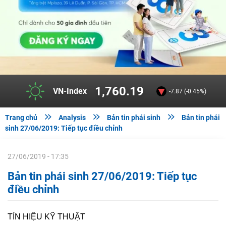
1,760.19
VN-Index
-7.87 (-0.45%)



Trang chủ
Analysis
Bản tin phái sinh
Bản tin phái
sinh 27/06/2019: Tiếp tục điều chỉnh
27/06/2019 - 17:35
Bản tin phái sinh 27/06/2019: Tiếp tục
điều chỉnh
TÍN HIỆU KỸ THUẬT