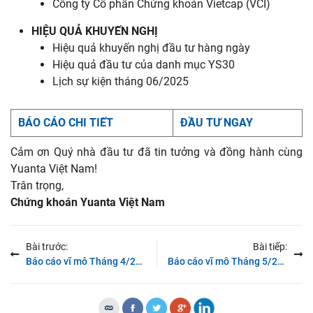
Công ty Cổ phần Chứng khoán Vietcap (VCI)
HIỆU
QUẢ
KHUYẾN
NGHỊ
Hiệu quả khuyến nghị đầu tư hàng ngày
Hiệu quả đầu tư của danh mục YS30
Lịch sự kiện tháng 06/2025
BÁO CÁO CHI TIẾT
ĐẦU TƯ NGAY
Cảm ơn Quý nhà đầu tư đã tin tưởng và đồng hành cùng
Yuanta Việt Nam!
Trân trọng,
Chứng khoán Yuanta Việt Nam
Bài trước:
Bài tiếp:
Báo cáo vĩ mô Tháng 4/2025: Thuế đối ứng chưa phản ánh nhiều vào tình hình kinh tế tháng 4
Báo cáo vĩ mô Tháng 5/2025: Tiêu dùng nội địa và đầu tư công thể hiện vai trò trong tăng trưởng kinh tế