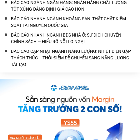
BÁO CÁO NGÀNH NGÂN HÀNG: NGÂN HÀNG CHẤT LƯỢNG
TỐT XỨNG ĐÁNG ĐỊNH GIÁ CAO HƠN
BÁO CÁO NHANH NGÀNH KHOÁNG SẢN: THẮT CHẶT KIỂM
SOÁT TÀI NGUYÊN QUỐC GIA
BÁO CÁO NHANH NGÀNH BĐS NHÀ Ở: SỰ DỊCH CHUYỂN
CHÍNH SÁCH — HIỂU RÕ NỖI LO NGẠI
BÁO CÁO CẬP NHẬT NGÀNH NĂNG LƯỢNG: NHIỆT ĐIỆN GẶP
THÁCH THỨC – THỜI ĐIỂM ĐỂ CHUYỂN SANG NĂNG LƯỢNG
TÁI TẠO