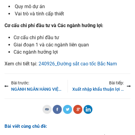
Quy mô dự án
Vai trò và tính cấp thiết
Cơ
cấu
chi
phí
đầu
tư
và
Các
ngành
hưởng
lợi:
Cơ cấu chi phí đầu tư
Giai đoạn 1 và các ngành liên quan
Các ngành hưởng lợi
Xem chi tiết tại:
240926_Đường sắt cao tốc Bắc Nam
Bài trước:
Bài tiếp:
NGÀNH NGÂN HÀNG VIỆT NAM: CẬP NHẬT MÔ HÌNH CAMEL Q2/2024
Xuất nhập khẩu thuận lợi cho bứt tốc nửa cuối năm
Bài viết cùng chủ đề: