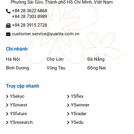
Phường Sài Gòn, Thành phố Hồ Chí Minh, Việt Nam
+84 28 3622 6868
+84 28 7303 8989
+84 28 3915 2728
customer.service@yuanta.com.vn
Chi nhánh
Hà Nội
Chợ Lớn
Đà Nẵng
Bình Dương
Vũng Tàu
Đồng Nai
Truy cập nhanh
YSekyc
YSflex
YSinvest
YSwinner
YSfuture
YSradar
YSresearch
YSedu