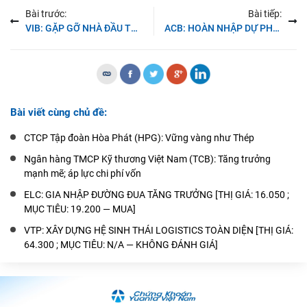
Bài trước:
Bài tiếp:
VIB: GẶP GỠ NHÀ ĐẦU TƯ [THỊ GIÁ: 25.650 ; MỤC TIÊU: N/A — KHÔNG ĐÁNH GIÁ]
ACB: HOÀN NHẬP DỰ PHÒNG THÚC ĐẨY LỢI NHUẬN [THỊ GIÁ: 24.450 ; MỤC TIÊU: 31.883 — MUA]
Bài viết cùng chủ đề:
CTCP Tập đoàn Hòa Phát (HPG): Vững vàng như Thép
Ngân hàng TMCP Kỹ thương Việt Nam (TCB): Tăng trưởng
mạnh mẽ; áp lực chi phí vốn
ELC: GIA NHẬP ĐƯỜNG ĐUA TĂNG TRƯỞNG [THỊ GIÁ: 16.050 ;
MỤC TIÊU: 19.200 — MUA]
VTP: XÂY DỰNG HỆ SINH THÁI LOGISTICS TOÀN DIỆN [THỊ GIÁ:
64.300 ; MỤC TIÊU: N/A — KHÔNG ĐÁNH GIÁ]