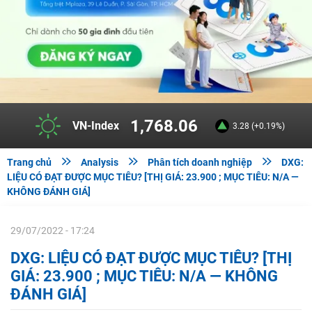
1,768.06
VN-Index
3.28 (+0.19%)



Trang chủ
Analysis
Phân tích doanh nghiệp
DXG:
LIỆU CÓ ĐẠT ĐƯỢC MỤC TIÊU? [THỊ GIÁ: 23.900 ; MỤC TIÊU: N/A —
KHÔNG ĐÁNH GIÁ]
29/07/2022 - 17:24
DXG: LIỆU CÓ ĐẠT ĐƯỢC MỤC TIÊU? [THỊ
GIÁ: 23.900 ; MỤC TIÊU: N/A — KHÔNG
ĐÁNH GIÁ]