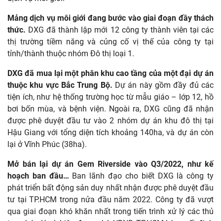
Mảng dịch vụ môi giới đang bước vào giai đoạn đầy thách
thức.
DXG đã thành lập mới 12 công ty thành viên tại các
thị trường tiềm năng và củng cố vị thế của công ty tại
tỉnh/thành thuộc nhóm Đô thị loại 1.
DXG đã mua lại một phân khu cao tầng của một đại dự án
thuộc khu vực Bắc Trung Bộ.
Dự án này gồm đầy đủ các
tiện ích, như hệ thống trường học từ mẫu giáo – lớp 12, hồ
bơi bốn mùa, và bệnh viện. Ngoài ra, DXG cũng đã nhận
được phê duyệt đầu tư vào 2 nhóm dự án khu đô thị tại
Hậu Giang với tổng diện tích khoảng 140ha, và dự án còn
lại ở Vĩnh Phúc (38ha).
Mở bán lại dự án Gem Riverside vào Q3/2022, như kế
hoạch ban đầu…
Ban lãnh đạo cho biết DXG là công ty
phát triển bất động sản duy nhất nhận được phê duyệt đầu
tư tại TP.HCM trong nửa đầu năm 2022. Công ty đã vượt
qua giai đoạn khó khăn nhất trong tiến trình xử lý các thủ