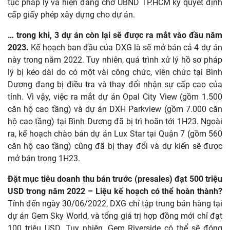
tục pháp lý và hiện đang chờ UBND TP.HCM ký quyết định
cấp giấy phép xây dựng cho dự án.
… trong khi, 3 dự án còn lại sẽ được ra mắt vào đầu năm
2023.
Kế hoạch ban đầu của DXG là sẽ mở bán cả 4 dự án
này trong năm 2022. Tuy nhiên, quá trình xử lý hồ sơ pháp
lý bị kéo dài do có một vài công chức, viên chức tại Bình
Dương đang bị điều tra và thay đổi nhận sự cấp cao của
tỉnh. Vì vậy, việc ra mắt dự án Opal City View (gồm 1.500
căn hộ cao tầng) và dự án DXH Parkview (gồm 7.000 căn
hộ cao tầng) tại Bình Dương đã bị trì hoãn tới 1H23. Ngoài
ra, kế hoạch chào bán dự án Lux Star tại Quận 7 (gồm 560
căn hộ cao tầng) cũng đã bị thay đổi và dự kiến sẽ được
mở bán trong 1H23.
Đặt mục tiêu doanh thu bán trước (presales) đạt 500 triệu
USD trong năm 2022 – Liệu kế hoạch có thể hoàn thành?
Tính đến ngày 30/06/2022, DXG chỉ tập trung bán hàng tại
dự án Gem Sky World, và tổng giá trị hợp đồng mới chỉ đạt
100 triệu USD. Tuy nhiên, Gem Riverside có thể sẽ đóng