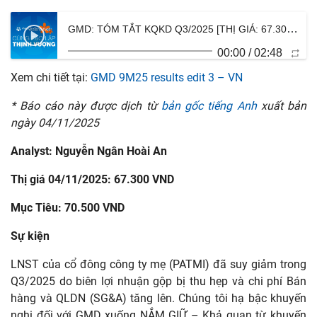
GMD: TÓM TẮT KQKD Q3/2025 [THỊ GIÁ: 67.300 ; MỤC TIÊU: 70.500 — NẮM GIỮ – Khả quan]
00:00
/
02:48
Xem chi tiết tại:
GMD 9M25 results edit 3 – VN
* Báo cáo này được dịch từ
bản gốc tiếng Anh
xuất bản
ngày 04/11/2025
Analyst: Nguyễn Ngân Hoài An
Thị giá 04/11/2025: 67.300 VND
Mục Tiêu: 70.500 VND
Sự kiện
LNST của cổ đông công ty mẹ (PATMI) đã suy giảm trong
Q3/2025 do biên lợi nhuận gộp bị thu hẹp và chi phí Bán
hàng và QLDN (SG&A) tăng lên. Chúng tôi hạ bậc khuyến
nghị đối với GMD xuống NẮM GIỮ – Khả quan từ khuyến