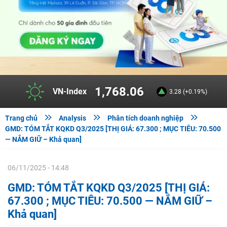
1,768.06
VN-Index
3.28 (+0.19%)



Trang chủ
Analysis
Phân tích doanh nghiệp
GMD: TÓM TẮT KQKD Q3/2025 [THỊ GIÁ: 67.300 ; MỤC TIÊU: 70.500
— NẮM GIỮ – Khả quan]
06/11/2025 - 14:48
GMD: TÓM TẮT KQKD Q3/2025 [THỊ GIÁ:
67.300 ; MỤC TIÊU: 70.500 — NẮM GIỮ –
Khả quan]