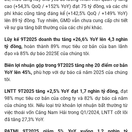
cao (+54,3% QoQ / +152% YoY) đạt 75 tỷ đồng, và các chi
phí khác cũng tăng đáng kể (+142,5% QoQ / +149% YoY)
lên 89 tỷ đồng. Tuy nhiên, GMD vẫn chưa cung cấp chi tiết
về sự gia tăng bất thường của các chi phí khác.
Lũy kế 9T2025 doanh thu tăng +26,6% YoY lên 4,3 nghìn
tỷ đồng,
hoàn thành 89% mục tiêu cơ bản của ban lãnh
đạo và 85% dự báo 2025E của chúng tôi.
Biên lợi nhuận gộp trong 9T2025 tăng nhẹ 20 điểm cơ bản
YoY lên 45%,
phù hợp với dự báo cả năm 2025 của chúng
tôi.
LNTT 9T2025 tăng +2,5% YoY đạt 1,7 nghìn tỷ đồng,
đạt
98% mục tiêu cơ bản của công ty và 82% dự báo cả năm
của chúng tôi. Nếu loại trừ khoản lợi nhuận bất thường từ
việc thoái vốn Cảng Nam Hải trong Q1/2024, LNTT cốt lõi
đã tăng 27,3% YoY.
PATMI 9T2025 giảm 5% YoY xuống 1,2 nghìn tỷ