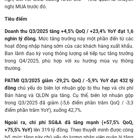
nghị MUA trước đó.
Tiêu điểm
Doanh thu Q3/2025 tăng +4,5% QoQ / +23,4% YoY đạt 1,6
nghìn tỷ đồng.
Mức tăng trưởng này một phần đến từ các
hoạt động nhập hàng sớm của các khách hàng xuất khẩu.
Ban lãnh đạo kỳ vọng thông lượng sẽ tiếp tục tăng trưởng
trong Q4/2025, phù hợp với xu hướng mùa vụ thông
thường.
PATMI Q3/2025 giảm -29,2% QoQ / -5,9% YoY đạt 432 tỷ
đồng
chủ yếu do biên lợi nhuận gộp bị thu hẹp và chi phí
Bán hàng và QLDN gia tăng. Cụ thể, biên lợi nhuận gộp
trong Q3/2025 đã giảm (-5,6 điểm phần trăm QoQ / -3,3
điểm phần trăm YoY), xuống 42,7%.
Ngoài ra, chi phí SG&A đã tăng mạnh (+57,5% QoQ,
+75,5% YoY)
lên 319 tỷ đồng. Theo thuyết minh được công
bố, mức tăng này chủ yếu do lương nhân viên quản lý tăng