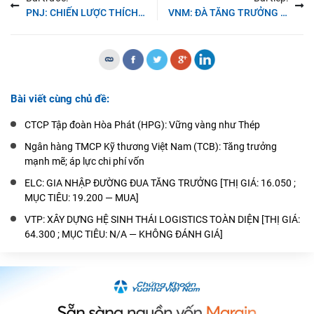
PNJ: CHIẾN LƯỢC THÍCH ỨNG THÚC ĐẨY KQKD Q3/2025 VỮNG CHẮC [THỊ GIÁ: 95.500 ; MỤC TIÊU: 106.600 — MUA]
VNM: ĐÀ TĂNG TRƯỞNG SẼ TIẾP TỤC TRONG 1H2026 [THỊ GIÁ: 58.000 ; MỤC TIÊU: 65.500 — MUA]
Bài viết cùng chủ đề:
CTCP Tập đoàn Hòa Phát (HPG): Vững vàng như Thép
Ngân hàng TMCP Kỹ thương Việt Nam (TCB): Tăng trưởng
mạnh mẽ; áp lực chi phí vốn
ELC: GIA NHẬP ĐƯỜNG ĐUA TĂNG TRƯỞNG [THỊ GIÁ: 16.050 ;
MỤC TIÊU: 19.200 — MUA]
VTP: XÂY DỰNG HỆ SINH THÁI LOGISTICS TOÀN DIỆN [THỊ GIÁ:
64.300 ; MỤC TIÊU: N/A — KHÔNG ĐÁNH GIÁ]