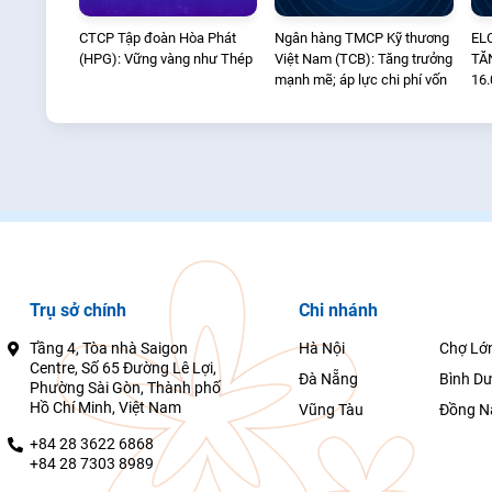
CTCP Tập đoàn Hòa Phát
Ngân hàng TMCP Kỹ thương
EL
(HPG): Vững vàng như Thép
Việt Nam (TCB): Tăng trưởng
TĂ
mạnh mẽ; áp lực chi phí vốn
16.
MU
Trụ sở chính
Chi nhánh
Tầng 4, Tòa nhà Saigon
Hà Nội
Chợ Lớ
Centre, Số 65 Đường Lê Lợi,
Đà Nẵng
Bình D
Phường Sài Gòn, Thành phố
Hồ Chí Minh, Việt Nam
Vũng Tàu
Đồng N
+84 28 3622 6868
+84 28 7303 8989