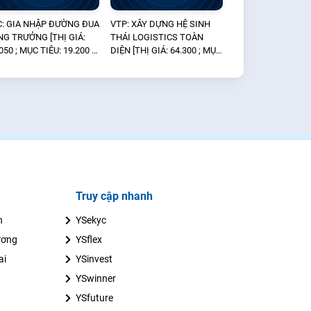
C: GIA NHẬP ĐƯỜNG ĐUA
VTP: XÂY DỰNG HỆ SINH
NG TRƯỞNG [THỊ GIÁ:
THÁI LOGISTICS TOÀN
050 ; MỤC TIÊU: 19.200 —
DIỆN [THỊ GIÁ: 64.300 ; MỤC
A]
TIÊU: N/A — KHÔNG ĐÁNH
GIÁ]
Truy cập nhanh
n
YSekyc
ương
YSflex
ai
YSinvest
YSwinner
YSfuture