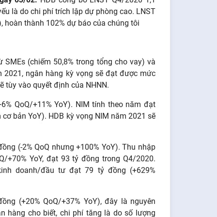
u là do chi phí trích lập dự phòng cao. LNST
, hoàn thành 102% dự báo của chúng tôi
ừ SMEs (chiếm 50,8% trong tổng cho vay) và
ăm 2021, ngân hàng kỳ vọng sẽ đạt được mức
sẽ tùy vào quyết định của NHNN.
(+6% QoQ/+11% YoY). NIM tính theo năm đạt
m cơ bản YoY). HDB kỳ vọng NIM năm 2021 sẽ
 đồng (-2% QoQ nhưng +100% YoY). Thu nhập
Q/+70% YoY, đạt 93 tỷ đồng trong Q4/2020.
inh doanh/đầu tư đạt 79 tỷ đồng (+629%
 đồng (+20% QoQ/+37% YoY), đây là nguyên
 hàng cho biết, chi phí tăng là do số lượng