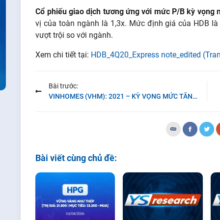
Cổ phiếu giao dịch tương ứng với mức P/B kỳ vọng 
vị của toàn ngành là 1,3x. Mức định giá của HDB là
vượt trội so với ngành.
Xem chi tiết tại:
HDB_4Q20_Express note_edited (Tran
Bài trước:
VINHOMES (VHM): 2021 – KỲ VỌNG MỨC TĂNG TRƯỞNG HAI CHỮ SỐ
Bài viết cùng chủ đề: