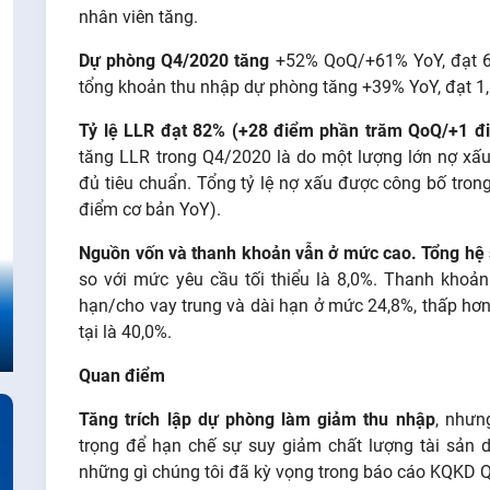
nhân viên tăng.
Dự phòng Q4/2020 tăng
+52% QoQ/+61% YoY, đạt 65
tổng khoản thu nhập dự phòng tăng +39% YoY, đạt 1,
Tỷ lệ LLR đạt 82% (+28 điểm phần trăm QoQ/+1 đ
tăng LLR trong Q4/2020 là do một lượng lớn nợ x
đủ tiêu chuẩn. Tổng tỷ lệ nợ xấu được công bố tron
điểm cơ bản YoY).
Nguồn vốn và thanh khoản vẫn ở mức cao. Tổng hệ s
so với mức yêu cầu tối thiểu là 8,0%. Thanh khoản
hạn/cho vay trung và dài hạn ở mức 24,8%, thấp hơn
tại là 40,0%.
Quan điểm
Tăng trích lập dự phòng làm giảm thu nhập
, nhưn
trọng để hạn chế sự suy giảm chất lượng tài sản 
những gì chúng tôi đã kỳ vọng trong báo cáo KQKD 