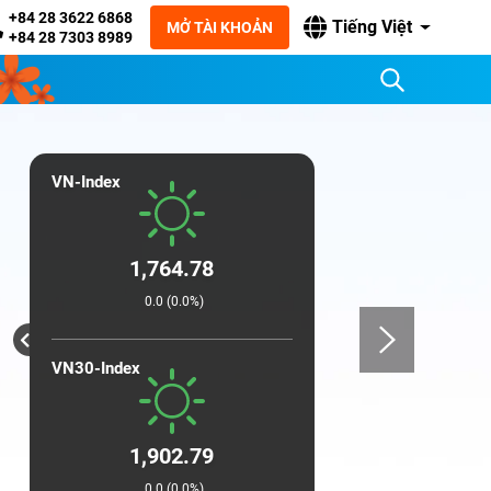
+84 28 3622 6868
Tiếng Việt
MỞ TÀI KHOẢN
+84 28 7303 8989
VN-Index
1,764.78
0.0 (0.0%)
VN30-Index
1,902.79
0.0 (0.0%)