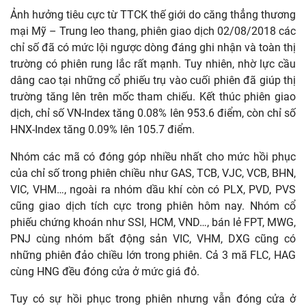
Ảnh hưởng tiêu cực từ TTCK thế giới do căng thẳng thương
mại Mỹ – Trung leo thang, phiên giao dịch 02/08/2018 các
chỉ số đã có mức lội ngược dòng đáng ghi nhận và toàn thị
trường có phiên rung lắc rất mạnh. Tuy nhiên, nhờ lực cầu
dâng cao tại những cổ phiếu trụ vào cuối phiên đã giúp thị
trường tăng lên trên mốc tham chiếu. Kết thúc phiên giao
dịch, chỉ số VN-Index tăng 0.08% lên 953.6 điểm, còn chỉ số
HNX-Index tăng 0.09% lên 105.7 điểm.
Nhóm các mã có đóng góp nhiều nhất cho mức hồi phục
của chỉ số trong phiên chiều như GAS, TCB, VJC, VCB, BHN,
VIC, VHM…, ngoài ra nhóm dầu khí còn có PLX, PVD, PVS
cũng giao dịch tích cực trong phiên hôm nay. Nhóm cổ
phiếu chứng khoán như SSI, HCM, VND…, bán lẻ FPT, MWG,
PNJ cùng nhóm bất động sản VIC, VHM, DXG cũng có
những phiên đảo chiều lớn trong phiên. Cả 3 mã FLC, HAG
cùng HNG đều đóng cửa ở mức giá đỏ.
Tuy có sự hồi phục trong phiên nhưng vẫn đóng cửa ở