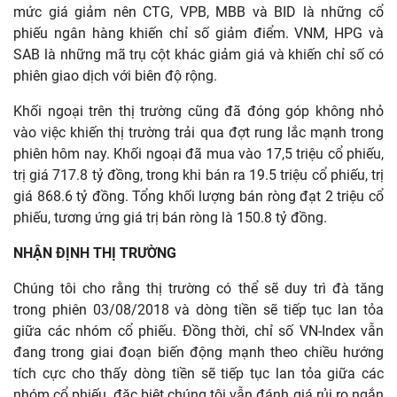
mức giá giảm nên CTG, VPB, MBB và BID là những cổ
phiếu ngân hàng khiến chỉ số giảm điểm. VNM, HPG và
SAB là những mã trụ cột khác giảm giá và khiến chỉ số có
phiên giao dịch với biên độ rộng.
Khối ngoại trên thị trường cũng đã đóng góp không nhỏ
vào việc khiến thị trường trải qua đợt rung lắc mạnh trong
phiên hôm nay. Khối ngoại đã mua vào 17,5 triệu cổ phiếu,
trị giá 717.8 tỷ đồng, trong khi bán ra 19.5 triệu cổ phiếu, trị
giá 868.6 tỷ đồng. Tổng khối lượng bán ròng đạt 2 triệu cổ
phiếu, tương ứng giá trị bán ròng là 150.8 tỷ đồng.
NHẬN ĐỊNH THỊ TRƯỜNG
Chúng tôi cho rằng thị trường có thể sẽ duy trì đà tăng
trong phiên 03/08/2018 và dòng tiền sẽ tiếp tục lan tỏa
giữa các nhóm cổ phiếu. Đồng thời, chỉ số VN-Index vẫn
đang trong giai đoạn biến động mạnh theo chiều hướng
tích cực cho thấy dòng tiền sẽ tiếp tục lan tỏa giữa các
nhóm cổ phiếu, đặc biệt chúng tôi vẫn đánh giá rủi ro ngắn