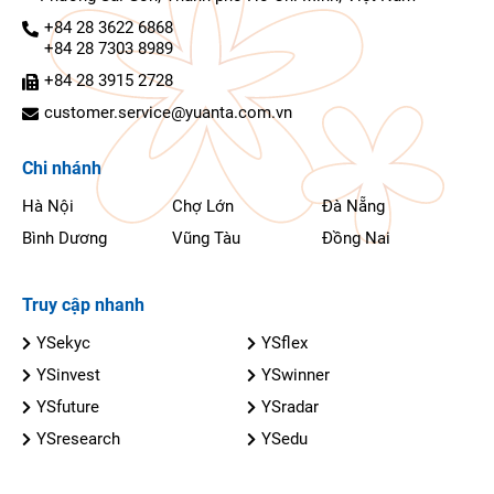
+84 28 3622 6868
+84 28 7303 8989
+84 28 3915 2728
customer.service@yuanta.com.vn
Chi nhánh
Hà Nội
Chợ Lớn
Đà Nẵng
Bình Dương
Vũng Tàu
Đồng Nai
Truy cập nhanh
YSekyc
YSflex
YSinvest
YSwinner
YSfuture
YSradar
YSresearch
YSedu