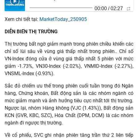
00:00
/
02:27
Xem chi tiết tại:
MarketToday_250905
DIỄN BIẾN THỊ TRƯỜNG
Thị trường bất ngờ giảm mạnh trong phiên chiều khiến các
chỉ số lùi sâu về vùng giá thấp nhất trong phiên.. Chỉ số
VN-Index đóng cửa ở vùng giá thấp nhất 5 phiên với mức
giảm -1.73%, VN30-Index (-2.02%), VNMID-Index (-2.27%),
VNSML-Index (-0.93%).
Sắc đỏ chiếm ưu thế trong phiên cuối tuần trong đó Ngân
hàng, Chứng khoán, Bất động sản là các nhóm ngành có
mức giảm mạnh và ảnh hưởng tiêu cực nhất tới thị trường.
Ngược lại, nhóm Hàng không (VJC (1.43%)), Bất động sản
KCN (GVR, KBC, SZC), Hóa Chất (DPM, DCM) là các nhóm
ngành đi ngược thị trường.
Về cổ phiếu, SVC ghi nhận phiên tăng trần thứ 2 liên tiếp