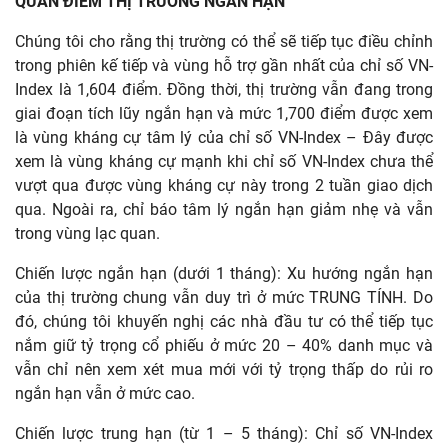
QUAN ĐIỂM THỊ TRƯỜNG NGẮN HẠN
Chúng tôi cho rằng thị trường có thể sẽ tiếp tục điều chỉnh
trong phiên kế tiếp và vùng hỗ trợ gần nhất của chỉ số VN-
Index là 1,604 điểm. Đồng thời, thị trường vẫn đang trong
giai đoạn tích lũy ngắn hạn và mức 1,700 điểm được xem
là vùng kháng cự tâm lý của chỉ số VN-Index – Đây được
xem là vùng kháng cự mạnh khi chỉ số VN-Index chưa thể
vượt qua được vùng kháng cự này trong 2 tuần giao dịch
qua. Ngoài ra, chỉ báo tâm lý ngắn hạn giảm nhẹ và vẫn
trong vùng lạc quan.
Chiến lược ngắn hạn (dưới 1 tháng): Xu hướng ngắn hạn
của thị trường chung vẫn duy trì ở mức TRUNG TÍNH. Do
đó, chúng tôi khuyến nghị các nhà đầu tư có thể tiếp tục
nắm giữ tỷ trọng cổ phiếu ở mức 20 – 40% danh mục và
vẫn chỉ nên xem xét mua mới với tỷ trọng thấp do rủi ro
ngắn hạn vẫn ở mức cao.
Chiến lược trung hạn (từ 1 – 5 tháng): Chỉ số VN-Index