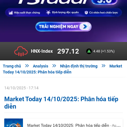
297.12
HNX-Index
4.48 (+1.53%)



Trang chủ
Analysis
Nhận định thị trường
Market
Today 14/10/2025: Phân hóa tiếp diễn
14/10/2025 - 17:14
Market Today 14/10/2025: Phân hóa tiếp
diễn
Market Today 14/10/2025: Phân hóa tiếp diễn
- Audio