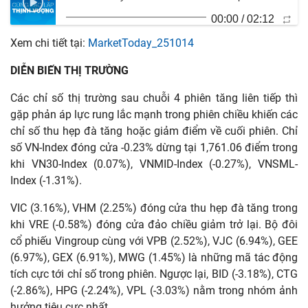
00:00
/
02:12
Xem chi tiết tại:
MarketToday_251014
DIỄN BIẾN THỊ TRƯỜNG
Các chỉ số thị trường sau chuỗi 4 phiên tăng liên tiếp thì
gặp phản áp lực rung lắc mạnh trong phiên chiều khiến các
chỉ số thu hẹp đà tăng hoặc giảm điểm về cuối phiên. Chỉ
số VN-Index đóng cửa -0.23% dừng tại 1,761.06 điểm trong
khi VN30-Index (0.07%), VNMID-Index (-0.27%), VNSML-
Index (-1.31%).
VIC (3.16%), VHM (2.25%) đóng cửa thu hẹp đà tăng trong
khi VRE (-0.58%) đóng cửa đảo chiều giảm trở lại. Bộ đôi
cổ phiếu Vingroup cùng với VPB (2.52%), VJC (6.94%), GEE
(6.97%), GEX (6.91%), MWG (1.45%) là những mã tác động
tích cực tới chỉ số trong phiên. Ngược lại, BID (-3.18%), CTG
(-2.86%), HPG (-2.24%), VPL (-3.03%) nằm trong nhóm ảnh
hưởng tiêu cực nhất.