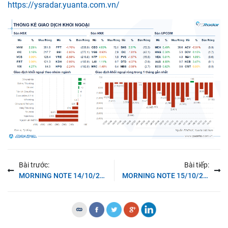
https://ysradar.yuanta.com.vn/
Bài trước:
Bài tiếp:
MORNING NOTE 14/10/2025 – TTCK toàn cầu hồi phục sau khi Trump xoa dịu thị trường – VJC, MSN
MORNING NOTE 15/10/2025 – Nhóm Tài chính dẫn dắt đà hồi phục Phố Wall do KQKD ấn tượng – VPB