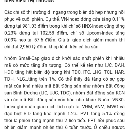
DIỄN BIẾN THỊ TRƯỜNG
Các chỉ số thị trường đi ngang trong biên độ hẹp nhưng hồi
phục về cuối phiên. Cụ thể, VN-Index đóng cửa tăng 0.11%
dừng tại 981.03 điểm trong khi chỉ số HNX-Index cũng tăng
0.23% dừng tại 102.58 điểm, chỉ số Upcom-Index tăng
0.09% neo tại 57.6 điểm. Giá trị giao dịch giảm mạnh khi
chỉ đạt 2,960 tỷ đồng khớp lệnh trên cả ba sàn.
Nhóm Small-Cap giao dịch khởi sắc nhất phiên khi nhiều
mã có mức tăng ấn tượng. Có thể kể tên như IJC, DAH,
HDC tăng hết biên độ trong khi TDC, ITC, LHG, TCL, HAR,
TDH, NLG…tăng trên 1%. Có thể thấy đà tăng có sự góp
mặt của khá nhiều mã Bất Động sản như nhóm Bất động
sản Bình Dương (IJC, UJC, TDC), nhóm Bất động sản KCN
và các mã Bất động sản vốn hóa nhỏ khác. Nhóm VN30-
Index ghi nhận giao dịch tích cực tại VHM, VNM, MWG và
đặc biệt BID tăng khá mạnh 1.2%. PVT tăng 5.1% đồng
thời là phiên tăng mạnh thứ 2 liên tiếp. FPT hồi phục sau
phiên giảm mạnh phiên thứ 6 tuần trước. Ở chiều ngược