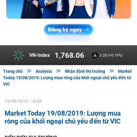
293.44
HNX-Index
0.8 (+0.27%)



Trang chủ
Analysis
Nhận định thị trường
Market
Today 19/08/2019: Lượng mua ròng của khối ngoại chủ yếu đến từ
VIC
19/08/2019 - 18:28
Market Today 19/08/2019: Lượng mua
ròng của khối ngoại chủ yếu đến từ VIC