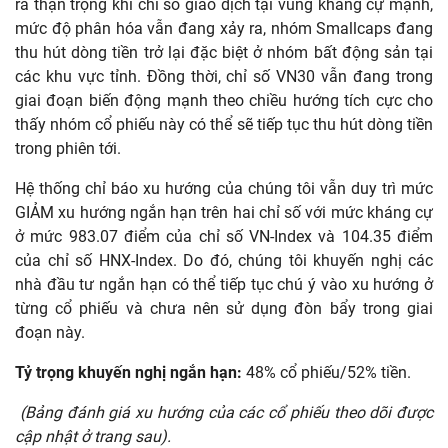
ra thận trọng khi chỉ số giao dịch tại vùng kháng cự mạnh,
mức độ phân hóa vẫn đang xảy ra, nhóm Smallcaps đang
thu hút dòng tiền trở lại đặc biệt ở nhóm bất động sản tại
các khu vực tỉnh. Đồng thời, chỉ số VN30 vẫn đang trong
giai đoạn biến động mạnh theo chiều hướng tích cực cho
thấy nhóm cổ phiếu này có thể sẽ tiếp tục thu hút dòng tiền
trong phiên tới.
Hệ thống chỉ báo xu hướng của chúng tôi vẫn duy trì mức
GIẢM xu hướng ngắn hạn trên hai chỉ số với mức kháng cự
ở mức 983.07 điểm của chỉ số VN-Index và 104.35 điểm
của chỉ số HNX-Index. Do đó, chúng tôi khuyến nghị các
nhà đầu tư ngắn hạn có thể tiếp tục chú ý vào xu hướng ở
từng cổ phiếu và chưa nên sử dụng đòn bẩy trong giai
đoạn này.
Tỷ trọng khuyến nghị ngắn hạn:
48% cổ phiếu/52% tiền.
(Bảng đánh giá xu hướng của các cổ phiếu theo dõi được
cập nhật ở trang sau)
.