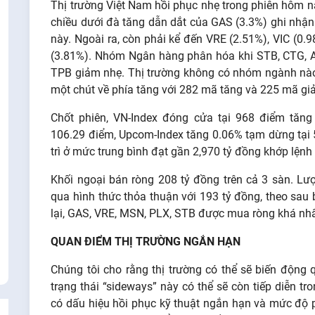
Thị trường Việt Nam hồi phục nhẹ trong phiên hôm n
chiều dưới đà tăng dẫn dắt của GAS (3.3%) ghi nhận 
này. Ngoài ra, còn phải kể đến VRE (2.51%), VIC (0
(3.81%). Nhóm Ngân hàng phân hóa khi STB, CTG, A
TPB giảm nhẹ. Thị trường không có nhóm ngành nào 
một chút về phía tăng với 282 mã tăng và 225 mã gi
Chốt phiên, VN-Index đóng cửa tại 968 điểm tăng
106.29 điểm, Upcom-Index tăng 0.06% tạm dừng tại 
trì ở mức trung bình đạt gần 2,970 tỷ đồng khớp lệnh 
Khối ngoại bán ròng 208 tỷ đồng trên cả 3 sàn. Lượ
qua hình thức thỏa thuận với 193 tỷ đồng, theo sau
lại, GAS, VRE, MSN, PLX, STB được mua ròng khá nhấ
QUAN ĐIỂM THỊ TRƯỜNG NGẮN HẠN
Chúng tôi cho rằng thị trường có thể sẽ biến động
trạng thái “sideways” này có thể sẽ còn tiếp diễn tr
có dấu hiệu hồi phục kỹ thuật ngắn hạn và mức độ p