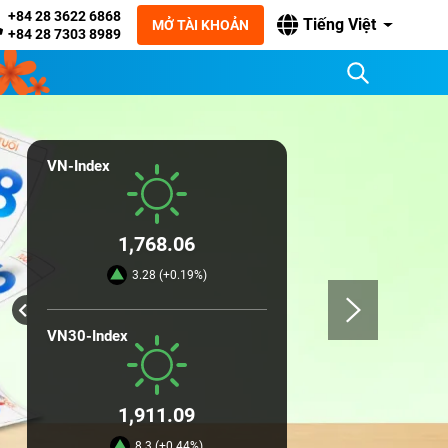
+84 28 3622 6868
Tiếng Việt
MỞ TÀI KHOẢN
+84 28 7303 8989
VN-Index
1,768.06
3.28 (+0.19%)
VN30-Index
1,911.09
8.3 (+0.44%)