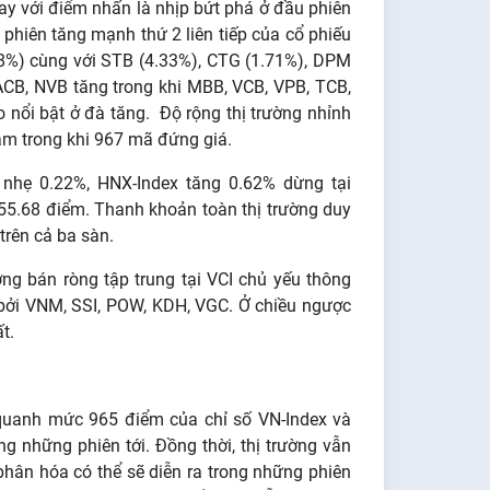
ay với điểm nhấn là nhịp bứt phá ở đầu phiên
phiên tăng mạnh thứ 2 liên tiếp của cổ phiếu
.98%) cùng với STB (4.33%), CTG (1.71%), DPM
CB, NVB tăng trong khi MBB, VCB, VPB, TCB,
nổi bật ở đà tăng. Độ rộng thị trường nhỉnh
ảm trong khi 967 mã đứng giá.
 nhẹ 0.22%, HNX-Index tăng 0.62% dừng tại
55.68 điểm. Thanh khoản toàn thị trường duy
trên cả ba sàn.
ng bán ròng tập trung tại VCI chủ yếu thông
 bởi VNM, SSI, POW, KDH, VGC. Ở chiều ngược
t.
 quanh mức 965 điểm của chỉ số VN-Index và
ong những phiên tới. Đồng thời, thị trường vẫn
hân hóa có thể sẽ diễn ra trong những phiên