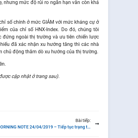
nhẹ, nhưng mức độ rủi ro ngắn hạn vẫn còn khá
chỉ số chính ở mức GIẢM với mức kháng cự ở
iểm của chỉ số HNX-Index. Do đó, chúng tôi
 đứng ngoài thị trường và ưu tiên chiến lược
 phiếu đã xác nhận xu hướng tăng thì các nhà
ằm chủ động thăm dò xu hướng của thị trường.
ền.
được cập nhật ở trang sau)
.
Bài tiếp:
MORNING NOTE 24/04/2019 – Tiếp tục trạng thái “sideways” trong xu hướng giảm – PPC