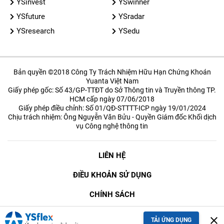
YSinvest
YSwinner
YSfuture
YSradar
YSresearch
YSedu
Bản quyền ©2018 Công Ty Trách Nhiệm Hữu Hạn Chứng Khoán
Yuanta Việt Nam
Giấy phép gốc: Số 43/GP-TTĐT do Sở Thông tin và Truyền thông TP.
HCM cấp ngày 07/06/2018
Giấy phép điều chỉnh: Số 01/QĐ-STTTT-ICP ngày 19/01/2024
Chịu trách nhiệm: Ông Nguyễn Văn Bửu - Quyền Giám đốc Khối dịch
vụ Công nghệ thông tin
LIÊN HỆ
ĐIỀU KHOẢN SỬ DỤNG
CHÍNH SÁCH
BẢO MẬT
close
TẢI ỨNG DỤNG