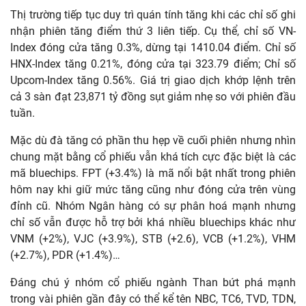
Thị trường tiếp tục duy trì quán tính tăng khi các chỉ số ghi
nhận phiên tăng điểm thứ 3 liên tiếp. Cụ thể, chỉ số VN-
Index đóng cửa tăng 0.3%, dừng tại 1410.04 điểm. Chỉ số
HNX-Index tăng 0.21%, đóng cửa tại 323.79 điểm; Chỉ số
Upcom-Index tăng 0.56%. Giá trị giao dịch khớp lệnh trên
cả 3 sàn đạt 23,871 tỷ đồng sụt giảm nhẹ so với phiên đầu
tuần.
Mặc dù đà tăng có phần thu hẹp về cuối phiên nhưng nhìn
chung mặt bằng cổ phiếu vẫn khá tích cực đặc biệt là các
mã bluechips. FPT (+3.4%) là mã nổi bật nhất trong phiên
hôm nay khi giữ mức tăng cũng như đóng cửa trên vùng
đỉnh cũ. Nhóm Ngân hàng có sự phân hoá mạnh nhưng
chỉ số vẫn được hỗ trợ bởi khá nhiều bluechips khác như
VNM (+2%), VJC (+3.9%), STB (+2.6), VCB (+1.2%), VHM
(+2.7%), PDR (+1.4%)…
Đáng chú ý nhóm cổ phiếu ngành Than bứt phá mạnh
trong vài phiên gần đây có thể kể tên NBC, TC6, TVD, TDN,