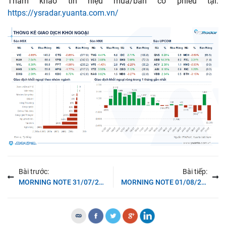
Tham khảo tín hiệu mua/bán cổ phiếu tại:
https://ysradar.yuanta.com.vn/
Bài trước:
Bài tiếp:
MORNING NOTE 31/07/2025 – Fed giữ nguyên lãi suất
MORNING NOTE 01/08/2025 – TTCK Mỹ điều chỉnh do lo ngại lạm phát