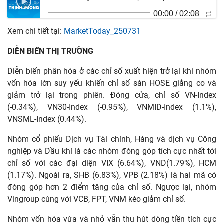
00:00
/
02:08
Xem chi tiết tại:
MarketToday_250731
DIỄN BIẾN THỊ TRƯỜNG
Diễn biến phân hóa ở các chỉ số xuất hiện trở lại khi nhóm
vốn hóa lớn suy yếu khiến chỉ số sàn HOSE giằng co và
giảm trở lại trong phiên. Đóng cửa, chỉ số VN-Index
(-0.34%), VN30-Index (-0.95%), VNMID-Index (1.1%),
VNSML-Index (0.44%).
Nhóm cổ phiếu Dịch vụ Tài chính, Hàng và dịch vụ Công
nghiệp và Dầu khí là các nhóm đóng góp tích cực nhất tới
chỉ số với các đại diện VIX (6.64%), VND(1.79%), HCM
(1.17%). Ngoài ra, SHB (6.83%), VPB (2.18%) là hai mã có
đóng góp hơn 2 điểm tăng của chỉ số. Ngược lại, nhóm
Vingroup cùng với VCB, FPT, VNM kéo giảm chỉ số.
Nhóm vốn hóa vừa và nhỏ vẫn thu hút dòng tiền tích cực