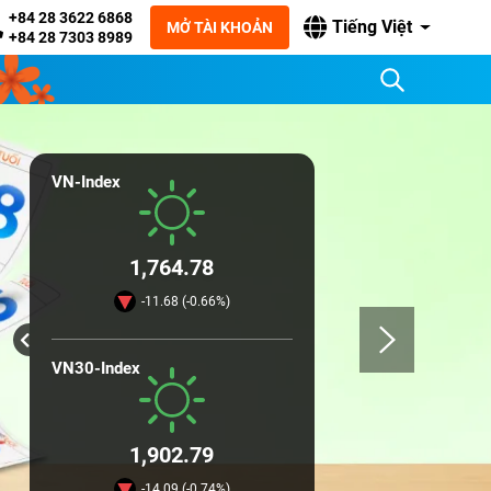
+84 28 3622 6868
Tiếng Việt
MỞ TÀI KHOẢN
+84 28 7303 8989
VN-Index
1,764.78
-11.68 (-0.66%)
VN30-Index
1,902.79
-14.09 (-0.74%)