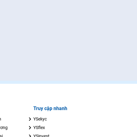
Truy cập nhanh
n
YSekyc
ương
YSflex
ai
YSinvest