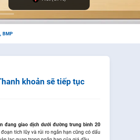
R, BMP
anh khoản sẽ tiếp tục
vẫn đang giao dịch dưới đường trung bình 20
i đoạn tích lũy và rủi ro ngắn hạn cũng có dấu
bản lạc quan trong ngắn hạn của giá dầu.