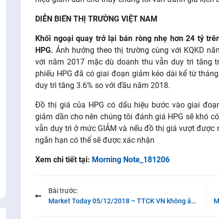
DIỄN BIẾN THỊ TRƯỜNG VIỆT NAM
Khối ngoại quay trở lại bán ròng nhẹ hơn 24 tỷ trê
HPG.
Ảnh hưởng theo thị trường cùng với KQKD năm
với năm 2017 mặc dù doanh thu vẫn duy trì tăng t
phiếu HPG đã có giai đoạn giảm kéo dài kể từ tháng
duy trì tăng 3.6% so với đầu năm 2018.
Đồ thị giá của HPG có dấu hiệu bước vào giai đoạn
giảm dần cho nên chúng tôi đánh giá HPG sẽ khó có
vẫn duy trì ở mức GIẢM và nếu đồ thị giá vượt được
ngắn hạn có thể sẽ được xác nhận
Xem chi tiết tại:
Morning Note_181206
Bài trước:
Market Today 05/12/2018 – TTCK VN không ảnh hưởng quá tiêu cực từ TTCK Mỹ