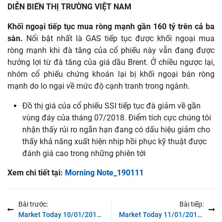
DIỄN BIẾN THỊ TRƯỜNG VIỆT NAM
Khối ngoại tiếp tục mua ròng mạnh gần 160 tỷ trên cả ba
sàn.
Nổi bật nhất là GAS tiếp tục được khối ngoại mua
ròng mạnh khi đà tăng của cổ phiếu này vẫn đang được
hưởng lợi từ đà tăng của giá dầu Brent. Ở chiều ngược lại,
nhóm cổ phiếu chứng khoán lại bị khối ngoại bán ròng
mạnh do lo ngại về mức độ cạnh tranh trong ngành.
Đồ thị giá của cổ phiếu SSI tiếp tục đà giảm về gần
vùng đáy của tháng 07/2018. Điểm tích cực chúng tôi
nhận thấy rủi ro ngắn hạn đang có dấu hiệu giảm cho
thấy khả năng xuất hiện nhịp hồi phục kỹ thuật được
đánh giá cao trong những phiên tới
Xem chi tiết tại:
Morning Note_190111
Bài trước:
Bài tiếp:
Market Today 10/01/2019 – Thị trường có thể sẽ phân hóa trong vài phiên tới
Market Today 11/01/2019 – Khối ngoại tiếp tục mua ròng khá trong các phiên gần đây