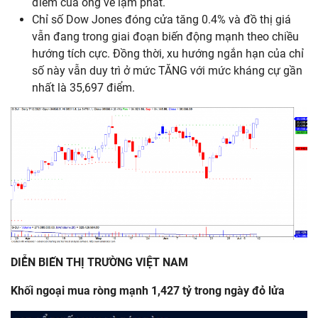
điểm của ông về lạm phát.
Chỉ số Dow Jones đóng cửa tăng 0.4% và đồ thị giá
vẫn đang trong giai đoạn biến động mạnh theo chiều
hướng tích cực. Đồng thời, xu hướng ngắn hạn của chỉ
số này vẫn duy trì ở mức TĂNG với mức kháng cự gần
nhất là 35,697 điểm.
DIỄN BIẾN THỊ TRƯỜNG VIỆT NAM
Khối
ngoại
mua
ròng
mạnh 1,427
tỷ
trong
ngày
đỏ
lửa