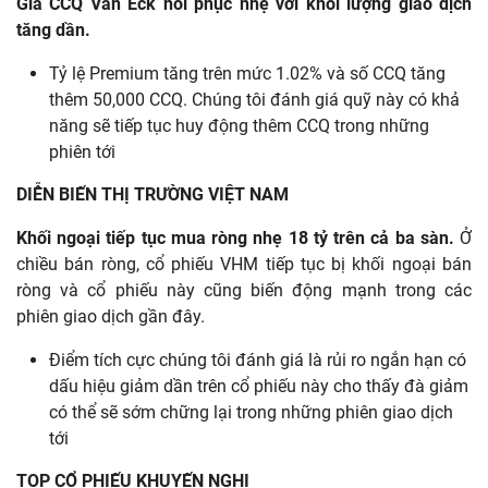
Giá CCQ Van Eck hồi phục nhẹ với khối lượng giao dịch
tăng dần.
Tỷ lệ Premium tăng trên mức 1.02% và số CCQ tăng
thêm 50,000 CCQ. Chúng tôi đánh giá quỹ này có khả
năng sẽ tiếp tục huy động thêm CCQ trong những
phiên tới
DIỄN BIẾN THỊ TRƯỜNG VIỆT NAM
Khối ngoại tiếp tục mua ròng nhẹ 18 tỷ trên cả ba sàn.
Ở
chiều bán ròng, cổ phiếu VHM tiếp tục bị khối ngoại bán
ròng và cổ phiếu này cũng biến động mạnh trong các
phiên giao dịch gần đây.
Điểm tích cực chúng tôi đánh giá là rủi ro ngắn hạn có
dấu hiệu giảm dần trên cổ phiếu này cho thấy đà giảm
có thể sẽ sớm chững lại trong những phiên giao dịch
tới
TOP CỔ PHIẾU KHUYẾN NGHỊ