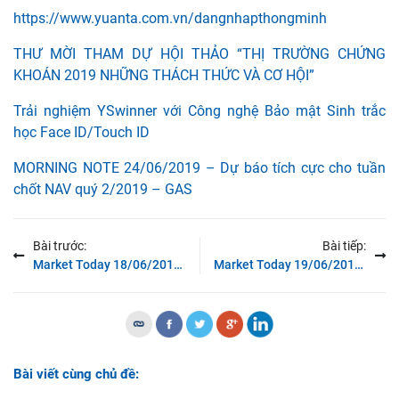
https://www.yuanta.com.vn/dangnhapthongminh
THƯ MỜI THAM DỰ HỘI THẢO “THỊ TRƯỜNG CHỨNG
KHOÁN 2019 NHỮNG THÁCH THỨC VÀ CƠ HỘI”
Trải nghiệm YSwinner với Công nghệ Bảo mật Sinh trắc
học Face ID/Touch ID
MORNING NOTE 24/06/2019 – Dự báo tích cực cho tuần
chốt NAV quý 2/2019 – GAS
Bài trước:
Bài tiếp:
Market Today 18/06/2019: Thị trường thu hẹp đà giảm về cuối phiên
Market Today 19/06/2019: Thị trường kỳ vọng tích cực vào đàm phán Mỹ-Trung
Bài viết cùng chủ đề: