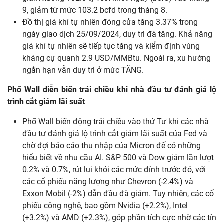
9, giảm từ mức 103.2 bcfd trong tháng 8.
Đồ thị giá khí tự nhiên đóng cửa tăng 3.37% trong
ngày giao dịch 25/09/2024, duy trì đà tăng. Khả năng
giá khí tự nhiên sẽ tiếp tục tăng và kiểm định vùng
kháng cự quanh 2.9 USD/MMBtu. Ngoài ra, xu hướng
ngắn hạn vẫn duy trì ở mức TĂNG.
Phố
Wall
diễn
biến
trái
chiều
khi
nhà
đầu tư
đánh
giá
lộ
trình
cắt
giảm
lãi
suất
Phố Wall biến động trái chiều vào thứ Tư khi các nhà
đầu tư đánh giá lộ trình cắt giảm lãi suất của Fed và
chờ đợi báo cáo thu nhập của Micron để có những
hiểu biết về nhu cầu AI. S&P 500 và Dow giảm lần lượt
0.2% và 0.7%, rút lui khỏi các mức đỉnh trước đó, với
các cổ phiếu năng lượng như Chevron (-2.4%) và
Exxon Mobil (-2%) dẫn đầu đà giảm. Tuy nhiên, các cổ
phiếu công nghệ, bao gồm Nvidia (+2.2%), Intel
(+3.2%) và AMD (+2.3%), góp phần tích cực nhờ các tín