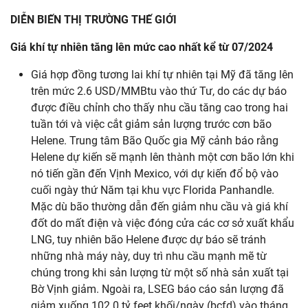
DIỄN BIẾN THỊ TRƯỜNG THẾ GIỚI
Giá khí tự nhiên tăng lên mức cao nhất kể từ 07/2024
Giá hợp đồng tương lai khí tự nhiên tại Mỹ đã tăng lên
trên mức 2.6 USD/MMBtu vào thứ Tư, do các dự báo
được điều chỉnh cho thấy nhu cầu tăng cao trong hai
tuần tới và việc cắt giảm sản lượng trước cơn bão
Helene. Trung tâm Bão Quốc gia Mỹ cảnh báo rằng
Helene dự kiến sẽ mạnh lên thành một cơn bão lớn khi
nó tiến gần đến Vịnh Mexico, với dự kiến đổ bộ vào
cuối ngày thứ Năm tại khu vực Florida Panhandle.
Mặc dù bão thường dẫn đến giảm nhu cầu và giá khí
đốt do mất điện và việc đóng cửa các cơ sở xuất khẩu
LNG, tuy nhiên bão Helene được dự báo sẽ tránh
những nhà máy này, duy trì nhu cầu mạnh mẽ từ
chúng trong khi sản lượng từ một số nhà sản xuất tại
Bờ Vịnh giảm. Ngoài ra, LSEG báo cáo sản lượng đã
giảm xuống 102.0 tỷ feet khối/ngày (bcfd) vào tháng