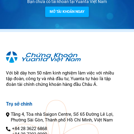
Bạn chưa có tài khoản tại Yuanta Việt Nam
MỞ TÀI KHOẢN NGAY
Với bề dày hơn 50 năm kinh nghiệm làm việc với nhiều
tập đoàn, công ty và nhà đầu tư, Yuanta tự hào là tập
đoàn tài chính chứng khoán hàng đầu Châu Á.
Trụ sở chính
Tầng 4, Tòa nhà Saigon Centre, Số 65 Đường Lê Lợi,
Phường Sài Gòn, Thành phố Hồ Chí Minh, Việt Nam
+84 28 3622 6868