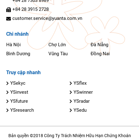
+84 28 7303 8989
+84 28 3915 2728
customer.service@yuanta.com.vn
Chi nhánh
Hà Nội
Chợ Lớn
Đà Nẵng
Bình Dương
Vũng Tàu
Đồng Nai
Truy cập nhanh
YSekyc
YSflex
YSinvest
YSwinner
YSfuture
YSradar
YSresearch
YSedu
Bản quyền ©2018 Công Ty Trách Nhiệm Hữu Hạn Chứng Khoán