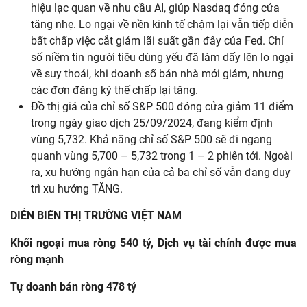
hiệu lạc quan về nhu cầu AI, giúp Nasdaq đóng cửa
tăng nhẹ. Lo ngại về nền kinh tế chậm lại vẫn tiếp diễn
bất chấp việc cắt giảm lãi suất gần đây của Fed. Chỉ
số niềm tin người tiêu dùng yếu đã làm dấy lên lo ngại
về suy thoái, khi doanh số bán nhà mới giảm, nhưng
các đơn đăng ký thế chấp lại tăng.
Đồ thị giá của chỉ số S&P 500 đóng cửa giảm 11 điểm
trong ngày giao dịch 25/09/2024, đang kiểm định
vùng 5,732. Khả năng chỉ số S&P 500 sẽ đi ngang
quanh vùng 5,700 – 5,732 trong 1 – 2 phiên tới. Ngoài
ra, xu hướng ngắn hạn của cả ba chỉ số vẫn đang duy
trì xu hướng TĂNG.
DIỄN BIẾN THỊ TRƯỜNG VIỆT NAM
Khối
ngoại
mua
ròng
540
tỷ
,
Dịch
vụ
tài
chính
được
mua
ròng
mạnh
Tự
doanh
bán
ròng
478
tỷ