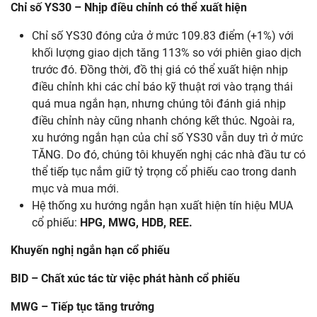
Chỉ
số
YS30 –
Nhịp
điều
chỉnh
có
thể
xuất
hiện
Chỉ số YS30 đóng cửa ở mức 109.83 điểm (+1%) với
khối lượng giao dịch tăng 113% so với phiên giao dịch
trước đó. Đồng thời, đồ thị giá có thể xuất hiện nhịp
điều chỉnh khi các chỉ báo kỹ thuật rơi vào trạng thái
quá mua ngắn hạn, nhưng chúng tôi đánh giá nhịp
điều chỉnh này cũng nhanh chóng kết thúc. Ngoài ra,
xu hướng ngắn hạn của chỉ số YS30 vẫn duy trì ở mức
TĂNG. Do đó, chúng tôi khuyến nghị các nhà đầu tư có
thể tiếp tục nắm giữ tỷ trọng cổ phiếu cao trong danh
mục và mua mới.
Hệ thống xu hướng ngắn hạn xuất hiện tín hiệu MUA
cổ phiếu:
HPG, MWG, HDB, REE.
Khuyến
nghị
ngắn
hạn
cổ
phiếu
BID –
Chất
xúc
tác
từ
việc
phát
hành
cổ
phiếu
MWG –
Tiếp
tục
tăng
trưởng