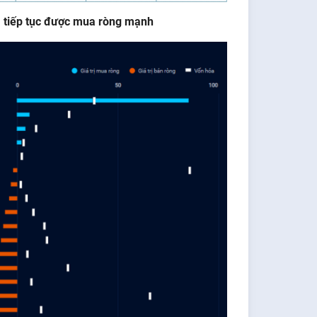
m
tiếp
tục
được mua
ròng
mạnh