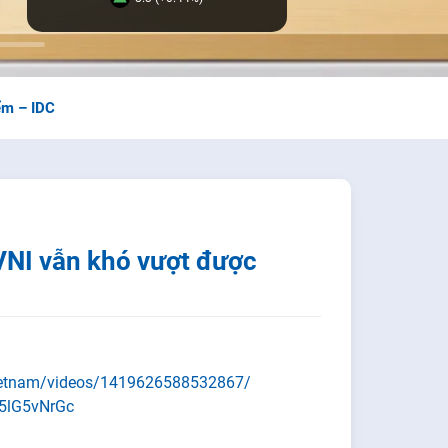
ểm – IDC
NI vẫn khó vượt được
ietnam/videos/1419626588532867/
Z5lG5vNrGc