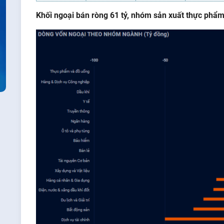
Khối
ngoại
bán
ròng
61
tỷ
,
nhóm
sản
xuất
thực
phẩ