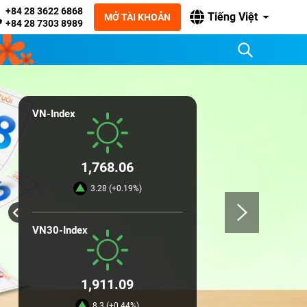
+84 28 3622 6868
Tiếng Việt
MỞ TÀI KHOẢN
+84 28 7303 8989
VN-Index
1,768.06
3.28 (+0.19%)
VN30-Index
1,911.09
8.3 (+0.44%)