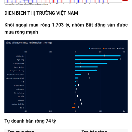
DIỄN BIẾN THỊ TRƯỜNG VIỆT NAM
Khối
ngoại
mua
ròng
1,703
tỷ
,
nhóm
Bất
động
sản
được
mua
ròng
mạnh
Tự
doanh
bán
ròng
74
tỷ