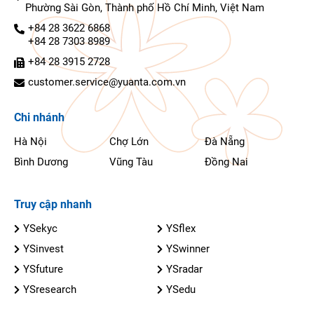
Phường Sài Gòn, Thành phố Hồ Chí Minh, Việt Nam
+84 28 3622 6868
+84 28 7303 8989
+84 28 3915 2728
customer.service@yuanta.com.vn
Chi nhánh
Hà Nội
Chợ Lớn
Đà Nẵng
Bình Dương
Vũng Tàu
Đồng Nai
Truy cập nhanh
YSekyc
YSflex
YSinvest
YSwinner
YSfuture
YSradar
YSresearch
YSedu