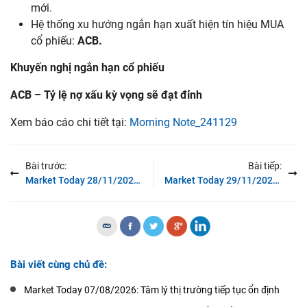
mới.
Hệ thống xu hướng ngắn hạn xuất hiện tín hiệu MUA
cổ phiếu:
ACB
.
Khuyến
nghị
ngắn
hạn
cổ
phiếu
ACB
–
Tỷ
lệ
nợ
xấu
kỳ
vọng
sẽ
đạt
đỉnh
Xem báo cáo chi tiết tại:
Morning Note_241129
Bài trước:
Bài tiếp:
Market Today 28/11/2024: Rung lắc mạnh trong phiên chiều
Market Today 29/11/2024: Các chỉ số đóng cửa ở vùng giá cao nhất phiên
Bài viết cùng chủ đề:
Market Today 07/08/2026: Tâm lý thị trường tiếp tục ổn định