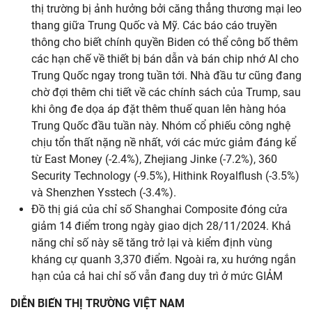
thị trường bị ảnh hưởng bởi căng thẳng thương mại leo
thang giữa Trung Quốc và Mỹ. Các báo cáo truyền
thông cho biết chính quyền Biden có thể công bố thêm
các hạn chế về thiết bị bán dẫn và bán chip nhớ AI cho
Trung Quốc ngay trong tuần tới. Nhà đầu tư cũng đang
chờ đợi thêm chi tiết về các chính sách của Trump, sau
khi ông đe dọa áp đặt thêm thuế quan lên hàng hóa
Trung Quốc đầu tuần này. Nhóm cổ phiếu công nghệ
chịu tổn thất nặng nề nhất, với các mức giảm đáng kể
từ East Money (-2.4%), Zhejiang Jinke (-7.2%), 360
Security Technology (-9.5%), Hithink Royalflush (-3.5%)
và Shenzhen Ysstech (-3.4%).
Đồ thị giá của chỉ số Shanghai Composite đóng cửa
giảm 14 điểm trong ngày giao dịch 28/11/2024. Khả
năng chỉ số này sẽ tăng trở lại và kiểm định vùng
kháng cự quanh 3,370 điểm. Ngoài ra, xu hướng ngắn
hạn của cả hai chỉ số vẫn đang duy trì ở mức GIẢM
DIỄN BIẾN THỊ TRƯỜNG VIỆT NAM