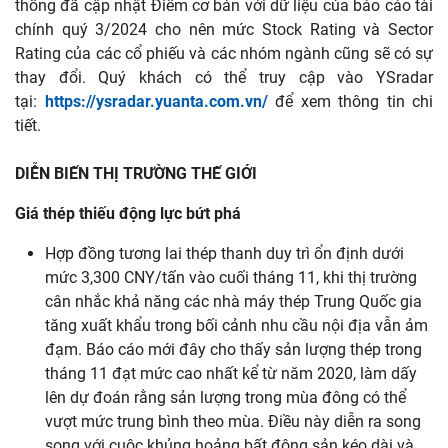
thống đã cập nhật Điểm cơ bản với dữ liệu của báo cáo tài
chính quý 3/2024 cho nên mức Stock Rating và Sector
Rating của các cổ phiếu và các nhóm ngành cũng sẽ có sự
thay đổi. Quý khách có thể truy cập vào YSradar
tại:
https://ysradar.yuanta.com.vn/
để xem thông tin chi
tiết.
DIỄN BIẾN THỊ TRƯỜNG THẾ GIỚI
Giá thép thiếu động lực bứt phá
Hợp đồng tương lai thép thanh duy trì ổn định dưới
mức 3,300 CNY/tấn vào cuối tháng 11, khi thị trường
cân nhắc khả năng các nhà máy thép Trung Quốc gia
tăng xuất khẩu trong bối cảnh nhu cầu nội địa vẫn ảm
đạm. Báo cáo mới đây cho thấy sản lượng thép trong
tháng 11 đạt mức cao nhất kể từ năm 2020, làm dấy
lên dự đoán rằng sản lượng trong mùa đông có thể
vượt mức trung bình theo mùa. Điều này diễn ra song
song với cuộc khủng hoảng bất động sản kéo dài và