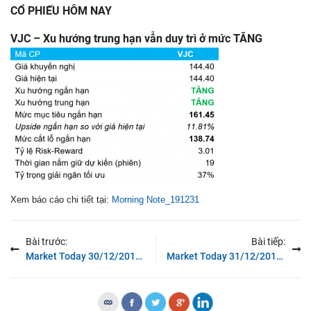
CỔ PHIẾU HÔM NAY
VJC – Xu hướng trung hạn vẫn duy trì ở mức TĂNG
Xem báo cáo chi tiết tại:
Morning Note_191231
Bài trước:
Bài tiếp:
Market Today 30/12/2019: Xu hướng của chỉ số VNSmallcaps bị hạ xuống mức giảm
Market Today 31/12/2019: Chỉ số VN-Index tăng 7.7% trong năm 2019