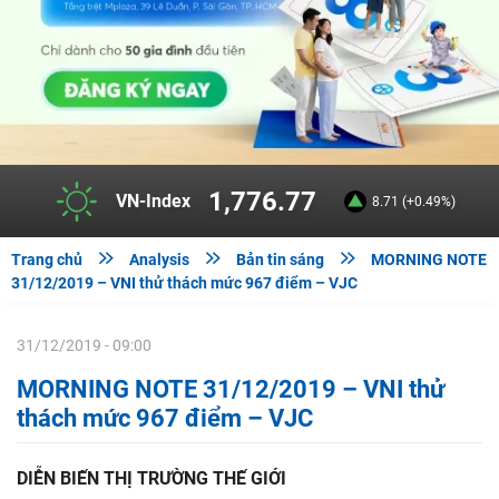
1,776.77
VN-Index
8.71 (+0.49%)



Trang chủ
Analysis
Bản tin sáng
MORNING NOTE
31/12/2019 – VNI thử thách mức 967 điểm – VJC
31/12/2019 - 09:00
MORNING NOTE 31/12/2019 – VNI thử
thách mức 967 điểm – VJC
DIỄN BIẾN THỊ TRƯỜNG THẾ GIỚI