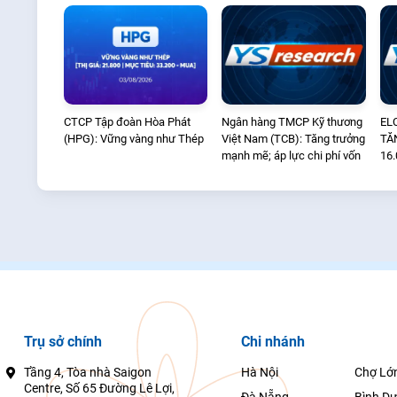
CTCP Tập đoàn Hòa Phát
Ngân hàng TMCP Kỹ thương
EL
(HPG): Vững vàng như Thép
Việt Nam (TCB): Tăng trưởng
TĂ
mạnh mẽ; áp lực chi phí vốn
16.
MU
Trụ sở chính
Chi nhánh
Tầng 4, Tòa nhà Saigon
Hà Nội
Chợ Lớ
Centre, Số 65 Đường Lê Lợi,
Đà Nẵng
Bình D