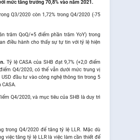
với mức tăng trưởng 70,8% vào năm 2021.
rong Q3/2020 còn 1,72% trong Q4/2020 (-75
ần trăm QoQ/+5 điểm phần trăm YoY) trong
n điều hành cho thấy sự tự tin với tỷ lệ hiện
n.
Tỷ lệ CASA của SHB đạt 9,7% (+2,0 điểm
điểm Q4/2020, có thể vẫn dưới mức trung vị
 USD đầu tư vào công nghệ thông tin trong 5
ện CASA.
điểm Q4/2020, và mục tiêu của SHB là duy trì
g trong Q4/2020 để tăng tỷ lệ LLR. Mặc dù
 việc tăng tỷ lệ LLR là việc làm cần thiết để