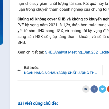
hạn chế suy giảm chất lượng tài sản. Kết quả này l
luận trong chuyến thăm doanh nghiệp của chúng tôi
Chúng tôi không cover SHB và không có khuyến nghị 
P/E kỳ vọng năm 2021 là 1,2x, thấp hơn mức trung v
yết từ sàn HNX sang HSX, và chúng tôi kỳ vọng điề
sang sàn HSX sẽ giúp tăng thanh khoản, và sẽ là c
SHB.
Xem chi tiết tại:
SHB_Analyst Meeting_Jan.2021_edite
Bài trước:
NGÂN HÀNG Á CHÂU (ACB): CHẤT LƯỢNG THU NHẬP TỐT
Bài viết cùng chủ đề: