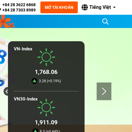
+84 28 3622 6868
Tiếng Việt
MỞ TÀI KHOẢN
+84 28 7303 8989
VN-Index
1,768.06
3.28 (+0.19%)
VN30-Index
1,911.09
8.3 (+0.44%)