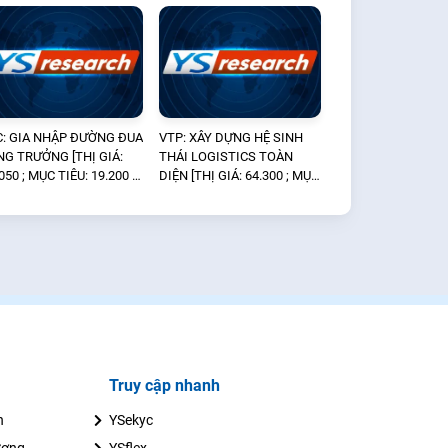
C: GIA NHẬP ĐƯỜNG ĐUA
VTP: XÂY DỰNG HỆ SINH
NG TRƯỞNG [THỊ GIÁ:
THÁI LOGISTICS TOÀN
050 ; MỤC TIÊU: 19.200 —
DIỆN [THỊ GIÁ: 64.300 ; MỤC
A]
TIÊU: N/A — KHÔNG ĐÁNH
GIÁ]
Truy cập nhanh
n
YSekyc
ương
YSflex