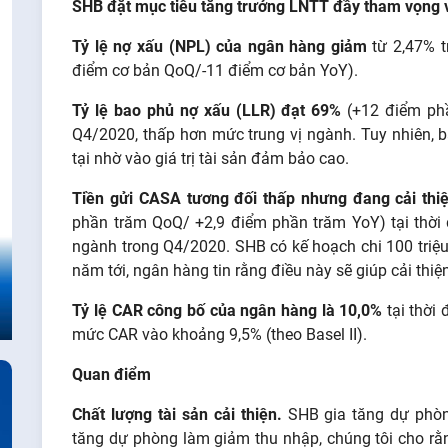
SHB đặt mục tiêu tăng trưởng LNTT đầy tham vọng 
Tỷ lệ nợ xấu (NPL) của ngân hàng giảm
từ 2,47% t
điểm cơ bản QoQ/-11 điểm cơ bản YoY).
Tỷ lệ bao phủ nợ xấu (LLR) đạt 69%
(+12 điểm ph
Q4/2020, thấp hơn mức trung vị ngành. Tuy nhiên, ba
tại nhờ vào giá trị tài sản đảm bảo cao.
Tiền gửi CASA tương đối thấp nhưng đang cải thiệ
phần trăm QoQ/ +2,9 điểm phần trăm YoY) tại thời 
ngành trong Q4/2020. SHB có kế hoạch chi 100 triệu
năm tới, ngân hàng tin rằng điều này sẽ giúp cải thi
Tỷ lệ CAR công bố của ngân hàng là 10,0%
tại thời 
mức CAR vào khoảng 9,5% (theo Basel II).
Quan điểm
Chất lượng tài sản cải thiện.
SHB gia tăng dự phòn
tăng dự phòng làm giảm thu nhập, chúng tôi cho rằng