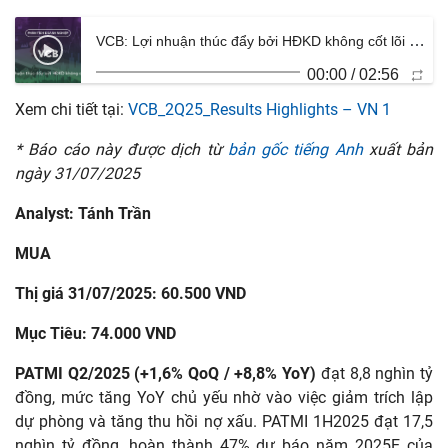
VCB: Lợi nhuận thúc đẩy bởi HĐKD không cốt lõi [Thị giá: 60.500 ; Mục tiêu: 74.000 — MUA]
00:00
/
02:56
Xem chi tiết tại:
VCB_2Q25_Results Highlights – VN 1
* Báo cáo này được dịch từ
bản gốc tiếng Anh
xuất bản
ngày 31/07/2025
Analyst: Tánh Trần
MUA
Thị giá 31/07/2025: 60.500 VND
Mục Tiêu: 74.
000
VND
PATMI Q2/2025 (+1,6% QoQ / +8,8% YoY)
đạt 8,8 nghìn tỷ
đồng, mức tăng YoY chủ yếu nhờ vào việc giảm trích lập
dự phòng và tăng thu hồi nợ xấu.
PATMI 1H2025 đạt 17,5
nghìn tỷ đồng, hoàn thành 47% dự báo năm 2025E của