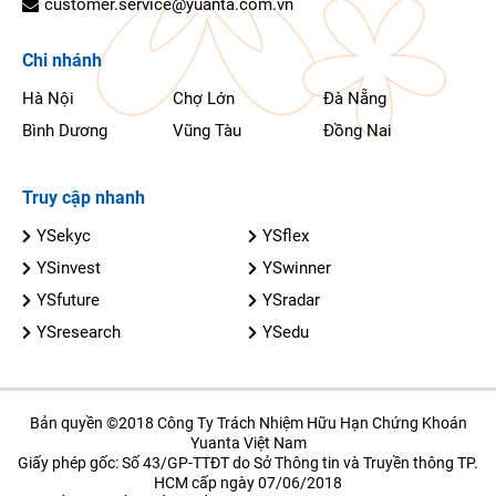
customer.service@yuanta.com.vn
Chi nhánh
Hà Nội
Chợ Lớn
Đà Nẵng
Bình Dương
Vũng Tàu
Đồng Nai
Truy cập nhanh
YSekyc
YSflex
YSinvest
YSwinner
YSfuture
YSradar
YSresearch
YSedu
Bản quyền ©2018 Công Ty Trách Nhiệm Hữu Hạn Chứng Khoán
Yuanta Việt Nam
Giấy phép gốc: Số 43/GP-TTĐT do Sở Thông tin và Truyền thông TP.
HCM cấp ngày 07/06/2018