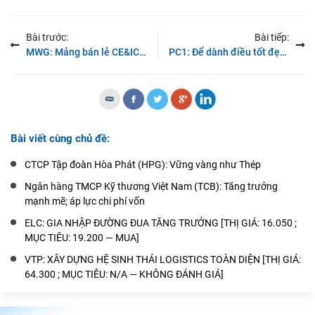
Bài trước:
Bài tiếp:
MWG: Mảng bán lẻ CE&ICT đang hồi phục [Thị giá: 67.100 ; Mục Tiêu: 75.100 — MUA]
PC1: Để dành điều tốt đẹp cho Quý 3? [Thị giá: 25,900 ; Mục tiêu: 29.798 — MUA]
Bài viết cùng chủ đề:
CTCP Tập đoàn Hòa Phát (HPG): Vững vàng như Thép
Ngân hàng TMCP Kỹ thương Việt Nam (TCB): Tăng trưởng
mạnh mẽ; áp lực chi phí vốn
ELC: GIA NHẬP ĐƯỜNG ĐUA TĂNG TRƯỞNG [THỊ GIÁ: 16.050 ;
MỤC TIÊU: 19.200 — MUA]
VTP: XÂY DỰNG HỆ SINH THÁI LOGISTICS TOÀN DIỆN [THỊ GIÁ:
64.300 ; MỤC TIÊU: N/A — KHÔNG ĐÁNH GIÁ]