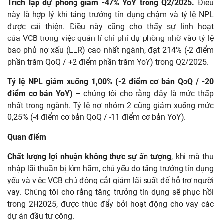
Trích lập dự phòng giảm -47% YoY trong Q2/2025.
Điều
này là hợp lý khi tăng trưởng tín dụng chậm và tỷ lệ NPL
được cải thiện. Điều này cũng cho thấy sự linh hoạt
của
VCB trong việc quản lí chí phí dự phòng
nhờ
vào
tỷ lệ
bao phủ nợ xấu (LLR) cao nhất ngành, đạt 214% (-2 điểm
phần trăm QoQ / +2 điểm phần trăm YoY) trong Q2/2025.
Tỷ lệ NPL giảm xuống 1,00% (-2 điểm cơ bản QoQ / -20
điểm cơ bản YoY)
– chúng tôi cho
rằng đây
là mức thấp
nhất trong ngành. Tỷ lệ nợ nhóm 2 cũng giảm xuống mức
0,25% (-4 điểm cơ bản QoQ / -11 điểm cơ bản YoY).
Quan điểm
Chất lượng lợi nhuận không thực
sự ấn tượng
, khi mà
thu
nhập lãi thuần bị kìm hãm, chủ yếu do tăng trưởng tín dụng
yếu và việc VCB chủ động cắt giảm lãi suất để hỗ trợ người
vay. Chúng tôi cho
rằng
tăng trưởng tín dụng sẽ phục hồi
trong 2H2025, được thúc đẩy bởi hoạt động cho vay các
dự án đầu tư công.