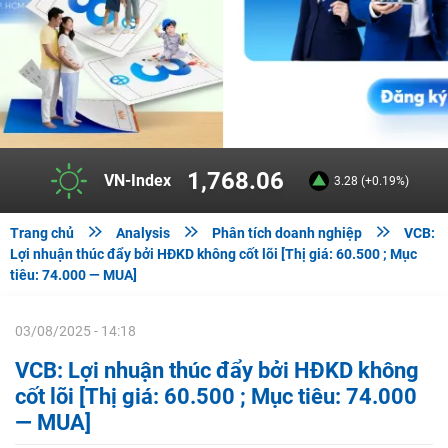
1,768.06
VN-Index
3.28 (+0.19%)



Trang chủ
Analysis
Phân tích doanh nghiệp
VCB:
Lợi nhuận thúc đẩy bởi HĐKD không cốt lõi [Thị giá: 60.500 ; Mục
tiêu: 74.000 — MUA]
03/08/2025 - 14:18
VCB: Lợi nhuận thúc đẩy bởi HĐKD không
cốt lõi [Thị giá: 60.500 ; Mục tiêu: 74.000
— MUA]