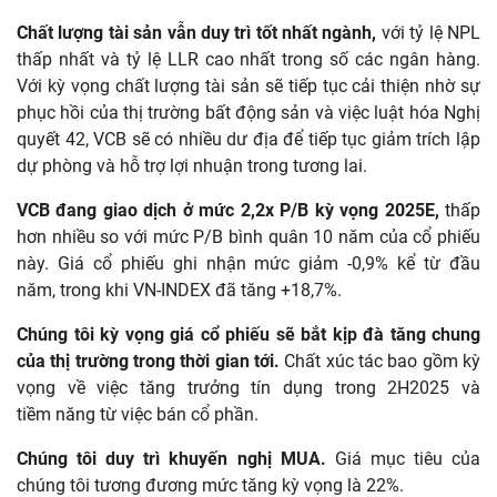
Chất lượng tài sản vẫn duy trì tốt nhất ngành,
với tỷ lệ NPL
thấp nhất và tỷ lệ LLR cao nhất trong số các ngân hàng.
Với kỳ vọng chất lượng tài sản sẽ tiếp tục cải thiện nhờ sự
phục hồi của thị trường bất động sản và việc luật hóa Nghị
quyết 42, VCB sẽ có nhiều dư địa để tiếp tục giảm trích lập
dự phòng và hỗ trợ lợi nhuận trong tương lai.
VCB đang giao dịch ở mức 2,2x P/B kỳ vọng 2025E,
thấp
hơn nhiều so với mức P/B bình quân 10 năm của cổ phiếu
này. Giá cổ phiếu
ghi nhận mức
giảm -0,9% kể
từ đầu
năm,
trong khi VN-INDEX đã tăng +18,7%.
Chúng tôi kỳ vọng giá cổ phiếu sẽ bắt kịp đà tăng
chung
của thị trường
trong thời gian tới.
Chất xúc tác bao gồm kỳ
vọng về việc tăng trưởng tín dụng trong 2H2025 và
tiềm
năng từ việc
bán cổ phần.
Chúng tôi duy trì khuyến nghị MUA.
Giá mục tiêu của
chúng tôi tương đương mức tăng kỳ vọng là 22%.