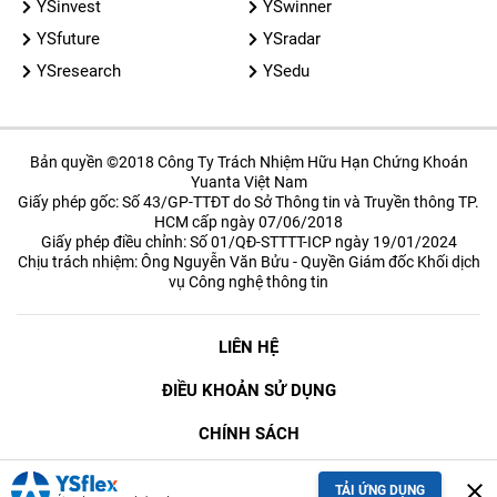
YSinvest
YSwinner
YSfuture
YSradar
YSresearch
YSedu
Bản quyền ©2018 Công Ty Trách Nhiệm Hữu Hạn Chứng Khoán
Yuanta Việt Nam
Giấy phép gốc: Số 43/GP-TTĐT do Sở Thông tin và Truyền thông TP.
HCM cấp ngày 07/06/2018
Giấy phép điều chỉnh: Số 01/QĐ-STTTT-ICP ngày 19/01/2024
Chịu trách nhiệm: Ông Nguyễn Văn Bửu - Quyền Giám đốc Khối dịch
vụ Công nghệ thông tin
LIÊN HỆ
ĐIỀU KHOẢN SỬ DỤNG
CHÍNH SÁCH
BẢO MẬT
close
TẢI ỨNG DỤNG